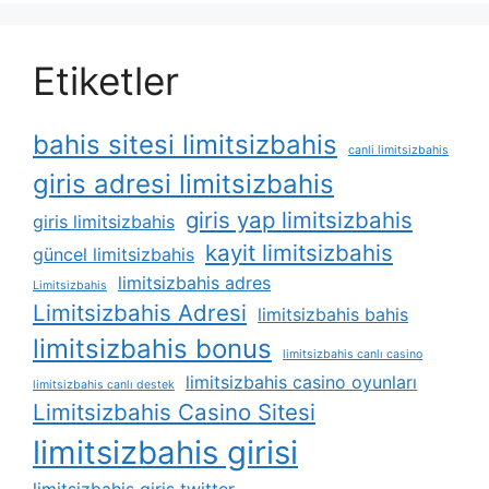
Etiketler
bahis sitesi limitsizbahis
canli limitsizbahis
giris adresi limitsizbahis
giris yap limitsizbahis
giris limitsizbahis
kayit limitsizbahis
güncel limitsizbahis
limitsizbahis adres
Limitsizbahis
Limitsizbahis Adresi
limitsizbahis bahis
limitsizbahis bonus
limitsizbahis canlı casino
limitsizbahis casino oyunları
limitsizbahis canlı destek
Limitsizbahis Casino Sitesi
limitsizbahis girisi