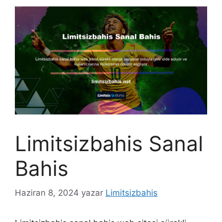
Limitsizbahis Sanal
Bahis
Haziran 8, 2024
yazar
Limitsizbahis