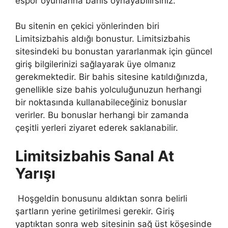
espor oyunlarına bahis oynayabilirsiniz.
Bu sitenin en çekici yönlerinden biri
Limitsizbahis aldığı bonustur. Limitsizbahis
sitesindeki bu bonustan yararlanmak için güncel
giriş bilgilerinizi sağlayarak üye olmanız
gerekmektedir. Bir bahis sitesine katıldığınızda,
genellikle size bahis yolculuğunuzun herhangi
bir noktasında kullanabileceğiniz bonuslar
verirler. Bu bonuslar herhangi bir zamanda
çeşitli yerleri ziyaret ederek saklanabilir.
Limitsizbahis Sanal At
Yarışı
Hoşgeldin bonusunu aldıktan sonra belirli
şartların yerine getirilmesi gerekir. Giriş
yaptıktan sonra web sitesinin sağ üst köşesinde