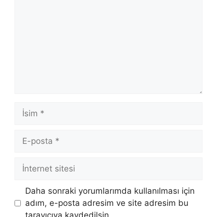
İsim
E-
posta
İnternet
sitesi
Daha sonraki yorumlarımda kullanılması için
adım, e-posta adresim ve site adresim bu
tarayıcıya kaydedilsin.