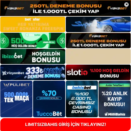
×
LIMITSIZBAHIS GİRİŞ İÇİN TIKLAYINIZ!