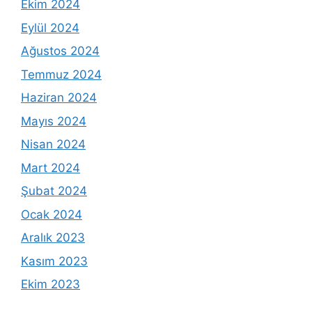
Ekim 2024
Eylül 2024
Ağustos 2024
Temmuz 2024
Haziran 2024
Mayıs 2024
Nisan 2024
Mart 2024
Şubat 2024
Ocak 2024
Aralık 2023
Kasım 2023
Ekim 2023