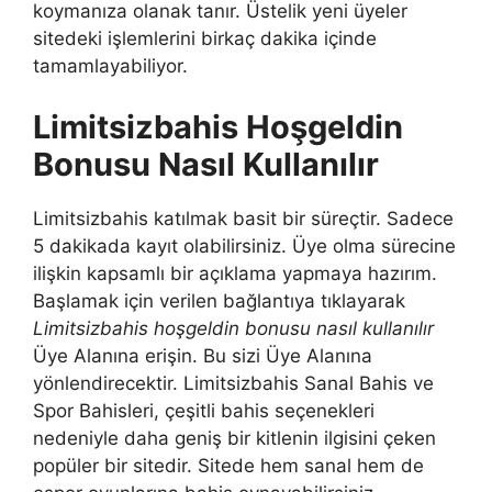
koymanıza olanak tanır. Üstelik yeni üyeler
sitedeki işlemlerini birkaç dakika içinde
tamamlayabiliyor.
Limitsizbahis Hoşgeldin
Bonusu Nasıl Kullanılır
Limitsizbahis katılmak basit bir süreçtir. Sadece
5 dakikada kayıt olabilirsiniz. Üye olma sürecine
ilişkin kapsamlı bir açıklama yapmaya hazırım.
Başlamak için verilen bağlantıya tıklayarak
Limitsizbahis hoşgeldin bonusu nasıl kullanılır
Üye Alanına erişin. Bu sizi Üye Alanına
yönlendirecektir. Limitsizbahis Sanal Bahis ve
Spor Bahisleri, çeşitli bahis seçenekleri
nedeniyle daha geniş bir kitlenin ilgisini çeken
popüler bir sitedir. Sitede hem sanal hem de