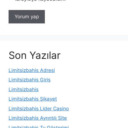
Son Yazılar
Limitsizbahis Adresi
Limitsizbahis Giriş
Limitsizbahis
Limitsizbahis Şikayet
Limitsizbahis Lider Casino
Limitsizbahis Ayrıntılı Site
Limitsizbahis Tv Gösterimi