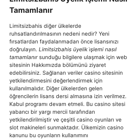
Tamamlanır
Limitsizbahis diğer ülkelerde
ruhsatlandırılmasının nedeni nedir? Yeni
fırsatlardan faydalanmadan önce lisansınızı
doğrulayın.
Limitsizbahis üyelik i̇şlemi nasıl
tamamlanır
sunduğu bilgilere ulaşmak için web
sitesinin Hakkımızda bölümünü ziyaret
edebilirsiniz. Sağlanan veriler casino sitesinin
yetkilendirmesini değerlendirmek için
kullanılmalıdır. Diğer ülkelerden gelen
öğrencilerin lisans dersi almasına izin verilmez.
Kabul programı devam etmeli. Bu casino sitesi
yabancı bir yargı mercii tarafından
yetkilendirilmiştir ve çeşitli casino oyunları ve
slot makineleri sunmaktadır. Ülkemizin casino
kanunu bu oyunların kullanımını