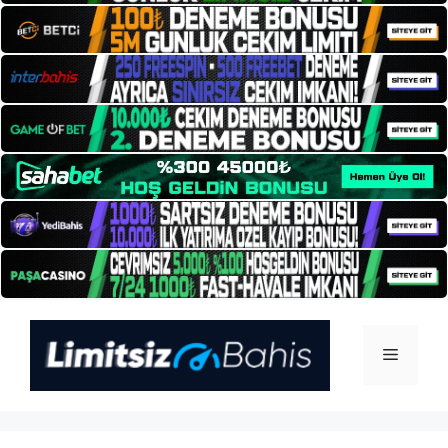
İçeriğe
atla
Menü