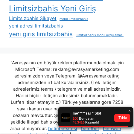
Limitsizbahis Yeni Giriş
Limitsizbahis Şikayet
mobil limitsizbahis
yeni adresi limitsizbahis
yeni giris limitsizbahis
limitsizbahis mobil uygulaması
"Avrasya'nın en büyük reklam platformunda olmak için
Microsoft Teams:
reklam@avrasyamarketing.com
adresimizden veya Telegram: @Avrasyamarketing
adresimizden irtibat kurabilirsiniz. (Tek iletişim
adreslerimiz teams / telegram ve mail adresimizdir.
Harici hiçbir iletişim adresimiz bulunmamaktadır.
Lütfen itibar etmeyiniz.) Türkiye yasalarına göre 7258
sayılı kanun uyarınca yasa dışı bahis oynamanın
cezaları mevcuttur. Şu an bulunduğunuz site hiç bir
şekilde illegal bahis oyunları oynatmıyor ve oynamaya
aracı olmuyordur.
betinbetsitesi
|
betofbet
|
beinwon
|