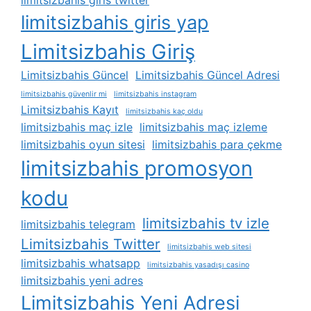
limitsizbahis giris twitter
limitsizbahis giris yap
Limitsizbahis Giriş
Limitsizbahis Güncel
Limitsizbahis Güncel Adresi
limitsizbahis güvenlir mi
limitsizbahis instagram
Limitsizbahis Kayıt
limitsizbahis kaç oldu
limitsizbahis maç izle
limitsizbahis maç izleme
limitsizbahis oyun sitesi
limitsizbahis para çekme
limitsizbahis promosyon
kodu
limitsizbahis tv izle
limitsizbahis telegram
Limitsizbahis Twitter
limitsizbahis web sitesi
limitsizbahis whatsapp
limitsizbahis yasadışı casino
limitsizbahis yeni adres
Limitsizbahis Yeni Adresi