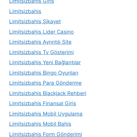
Limitsizbahis Giriş
Limitsizbahis
Limitsizbahis Şikayet
Limitsizbahis Lider Casino
Limitsizbahis Ayrıntılı Site
Limitsizbahis Tv Gösterimi
Limitsizbahis Yeni Bağlantılar
Limitsizbahis Bingo Oyunları
Limitsizbahis Para Gönderme
Limitsizbahis Blackjack Rehberi
Limitsizbahis Finansal Giriş
Limitsizbahis Mobil Uygulama
Limitsizbahis Mobil Bahis
Limitsizbahis Form Gönderimi