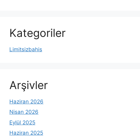
Kategoriler
Limitsizbahis
Arşivler
Haziran 2026
Nisan 2026
Eylül 2025
Haziran 2025