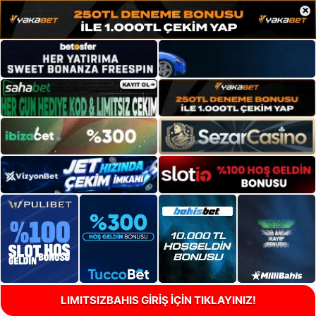
×
LIMITSIZBAHIS GİRİŞ İÇİN TIKLAYINIZ!