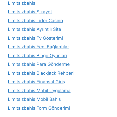
Limitsizbahis
Limitsizbahis Şikayet
Limitsizbahis Lider Casino
Limitsizbahis Ayrıntılı Site
Limitsizbahis Tv Gösterimi
Limitsizbahis Yeni Bağlantılar
Limitsizbahis Bingo Oyunları
Limitsizbahis Para Gönderme
Limitsizbahis Blackjack Rehberi
Limitsizbahis Finansal Giriş
Limitsizbahis Mobil Uygulama
Limitsizbahis Mobil Bahis
Limitsizbahis Form Gönderimi