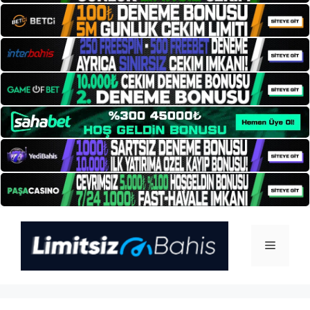
İçeriğe
atla
Menü