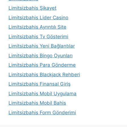
Limitsizbahis Şikayet
Limitsizbahis Lider Casino
Limitsizbahis Ayrıntılı Site
Limitsizbahis Tv Gösterimi
Limitsizbahis Yeni Bağlantılar
Limitsizbahis Bingo Oyunları
Limitsizbahis Para Gönderme
Limitsizbahis Blackjack Rehberi
Limitsizbahis Finansal Giriş
Limitsizbahis Mobil Uygulama
Limitsizbahis Mobil Bahis
Limitsizbahis Form Gönderimi