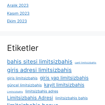
Aralık 2023
Kasım 2023
Ekim 2023
Etiketler
bahis sitesi limitsizbahis
canli limitsizbahis
giris adresi limitsizbahis
giris yap limitsizbahis
giris limitsizbahis
kayit limitsizbahis
güncel limitsizbahis
limitsizbahis adres
Limitsizbahis
Limitsizbahis Adresi
limitsizbahis bahis