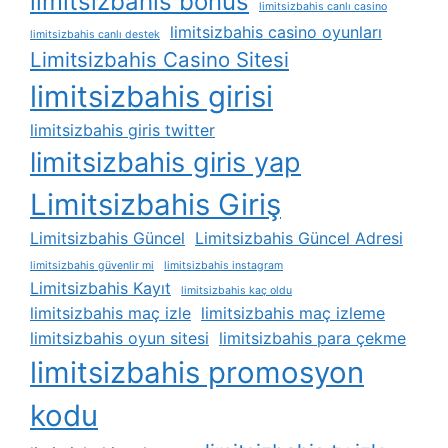
limitsizbahis bonus
limitsizbahis canlı casino
limitsizbahis casino oyunları
limitsizbahis canlı destek
Limitsizbahis Casino Sitesi
limitsizbahis girisi
limitsizbahis giris twitter
limitsizbahis giris yap
Limitsizbahis Giriş
Limitsizbahis Güncel
Limitsizbahis Güncel Adresi
limitsizbahis güvenlir mi
limitsizbahis instagram
Limitsizbahis Kayıt
limitsizbahis kaç oldu
limitsizbahis maç izle
limitsizbahis maç izleme
limitsizbahis oyun sitesi
limitsizbahis para çekme
limitsizbahis promosyon
kodu