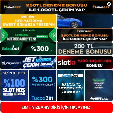
×
LIMITSIZBAHIS GİRİŞ İÇİN TIKLAYINIZ!