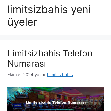
limitsizbahis yeni
üyeler
Limitsizbahis Telefon
Numarası
Ekim 5, 2024
yazar
Limitsizbahis