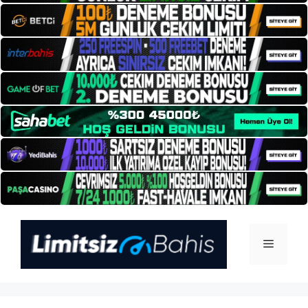
İçeriğe
atla
Menü