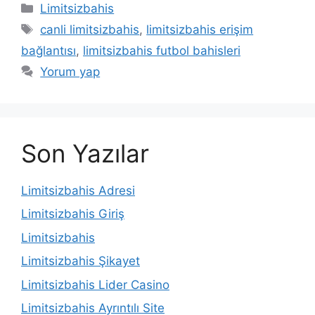
Kategoriler
Limitsizbahis
Etiketler
canli limitsizbahis
,
limitsizbahis erişim
bağlantısı
,
limitsizbahis futbol bahisleri
Yorum yap
Son Yazılar
Limitsizbahis Adresi
Limitsizbahis Giriş
Limitsizbahis
Limitsizbahis Şikayet
Limitsizbahis Lider Casino
Limitsizbahis Ayrıntılı Site