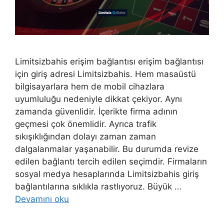
Limitsizbahis erişim bağlantısı erişim bağlantısı
için giriş adresi Limitsizbahis. Hem masaüstü
bilgisayarlara hem de mobil cihazlara
uyumluluğu nedeniyle dikkat çekiyor. Aynı
zamanda güvenlidir. İçerikte firma adının
geçmesi çok önemlidir. Ayrıca trafik
sıkışıklığından dolayı zaman zaman
dalgalanmalar yaşanabilir. Bu durumda revize
edilen bağlantı tercih edilen seçimdir. Firmaların
sosyal medya hesaplarında Limitsizbahis giriş
bağlantılarına sıklıkla rastlıyoruz. Büyük …
Devamını oku