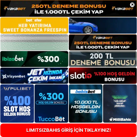
×
LIMITSIZBAHIS GİRİŞ İÇİN TIKLAYINIZ!