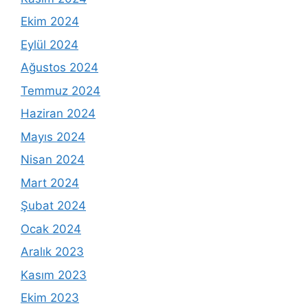
Ekim 2024
Eylül 2024
Ağustos 2024
Temmuz 2024
Haziran 2024
Mayıs 2024
Nisan 2024
Mart 2024
Şubat 2024
Ocak 2024
Aralık 2023
Kasım 2023
Ekim 2023