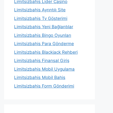
Limitsizbahis Lider Casino
Limitsizbahis Ayrıntılı Site
Limitsizbahis Tv Gösterimi
Limitsizbahis Yeni Bağlantılar
Limitsizbahis Bingo Oyunları
Limitsizbahis Para Gönderme
Limitsizbahis Blackjack Rehberi
Limitsizbahis Finansal Giriş
Limitsizbahis Mobil Uygulama
Limitsizbahis Mobil Bahis
Limitsizbahis Form Gönderimi