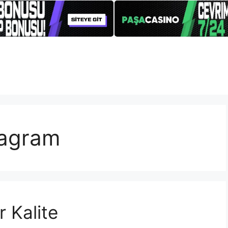
stagram
r Kalite