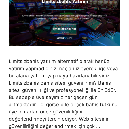
Limitsizbahis yatırım alternatif olarak henüz
yatırım yapmadığınız maçları izleyerek lige veya
bu alana yatırım yapmaya hazırlanabilirsiniz.
Limitsizbahis bahis sitesi güvenilir mi? Bahis
sitesi güvenilirliği ve profesyonelliği ile ünlüdür.
Bu sebeple üye sayımız her geçen gün
artmaktadır. İlgi görse bile birçok bahis tutkunu
üye olmadan önce güvenilirliğini
değerlendirmeyi tercih ediyor. Web sitesinin
güvenilirliğini değerlendirmek için çok …