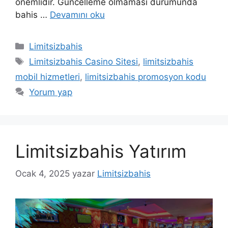
önemlidir. Güncelleme olmaması durumunda
bahis …
Devamını oku
Kategoriler
Limitsizbahis
Etiketler
Limitsizbahis Casino Sitesi
,
limitsizbahis
mobil hizmetleri
,
limitsizbahis promosyon kodu
Yorum yap
Limitsizbahis Yatırım
Ocak 4, 2025
yazar
Limitsizbahis