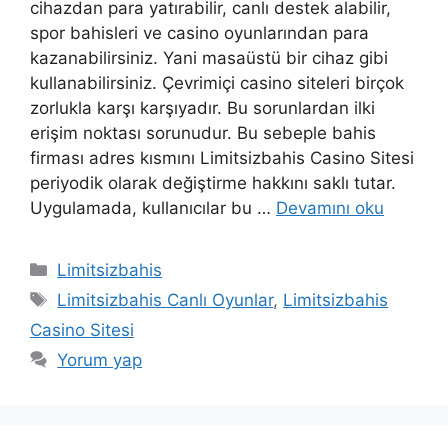
cihazdan para yatırabilir, canlı destek alabilir,
spor bahisleri ve casino oyunlarından para
kazanabilirsiniz. Yani masaüstü bir cihaz gibi
kullanabilirsiniz. Çevrimiçi casino siteleri birçok
zorlukla karşı karşıyadır. Bu sorunlardan ilki
erişim noktası sorunudur. Bu sebeple bahis
firması adres kısmını Limitsizbahis Casino Sitesi
periyodik olarak değiştirme hakkını saklı tutar.
Uygulamada, kullanıcılar bu …
Devamını oku
Kategoriler
Limitsizbahis
Etiketler
Limitsizbahis Canlı Oyunlar
,
Limitsizbahis
Casino Sitesi
Yorum yap