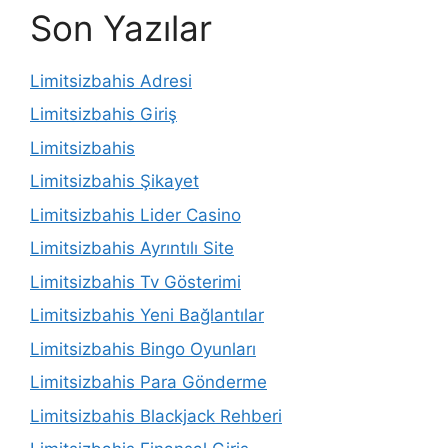
Son Yazılar
Limitsizbahis Adresi
Limitsizbahis Giriş
Limitsizbahis
Limitsizbahis Şikayet
Limitsizbahis Lider Casino
Limitsizbahis Ayrıntılı Site
Limitsizbahis Tv Gösterimi
Limitsizbahis Yeni Bağlantılar
Limitsizbahis Bingo Oyunları
Limitsizbahis Para Gönderme
Limitsizbahis Blackjack Rehberi