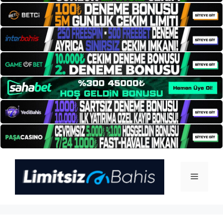
İçeriğe
atla
Menü