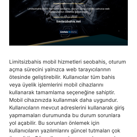
Limitsizbahis mobil hizmetleri seobahis, oturum
açma sürecini yalnızca web tarayıcılarının
ötesinde geliştirebilir. Kullanıcılar tüm bahis
veya üyelik işlemlerini mobil cihazlarını
kullanarak tamamlama seçeneğine sahiptir.
Mobil cihazınızda kullanmak daha uygundur.
Kullanıcıların mevcut adreslerini kullanarak giriş
yapmamaları durumunda bu durum sorunlara
yol açabilir. Bu sorunları önlemek için
kullanıcıların yazılımlarını güncel tutmaları çok