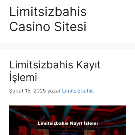
Limitsizbahis
Casino Sitesi
Limitsizbahis Kayıt
İşlemi
Şubat 15, 2025
yazar
Limitsizbahis