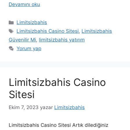
Devamını oku
Kategoriler
Limitsizbahis
Etiketler
Limitsizbahis Casino Sitesi
,
Limitsizbahis
Güvenilir Mi
,
limitsizbahis yatırım
Yorum yap
Limitsizbahis Casino
Sitesi
Ekim 7, 2023
yazar
Limitsizbahis
Limitsizbahis Casino Sitesi Artık dilediğiniz