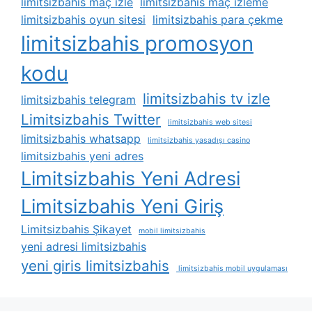
limitsizbahis maç izle
limitsizbahis maç izleme
limitsizbahis oyun sitesi
limitsizbahis para çekme
limitsizbahis promosyon
kodu
limitsizbahis tv izle
limitsizbahis telegram
Limitsizbahis Twitter
limitsizbahis web sitesi
limitsizbahis whatsapp
limitsizbahis yasadışı casino
limitsizbahis yeni adres
Limitsizbahis Yeni Adresi
Limitsizbahis Yeni Giriş
Limitsizbahis Şikayet
mobil limitsizbahis
yeni adresi limitsizbahis
yeni giris limitsizbahis
limitsizbahis mobil uygulaması