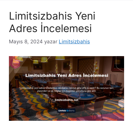
Limitsizbahis Yeni
Adres İncelemesi
Mayıs 8, 2024
yazar
Limitsizbahis