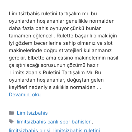
Limitsizbahis ruletini tartışalım mı bu
oyunlardan hoşlananlar genellikle normalden
daha fazla bahis oynuyor çünkü bunlar
tamamen eğlenceli. Rulette başarılı olmak için
iyi gözlem becerilerine sahip olmanız ve slot
makinelerinde doğru stratejileri kullanmanız
gerekir. Elbette ama casino makinelerinin nasıl
çalıştırılacağı sorusunun çözümü hazır
Limitsizbahis Ruletini Tartışalım Mı Bu
oyunlardan hoşlananlar, doğuştan gelen
keyifleri nedeniyle sıklıkla normalden …
Devamını oku
Kategoriler
Limitsizbahis
Etiketler
limitsizbahis canlı spor bahisleri
,
limitsizbahis girisi
,
limitsizbahis ruletini