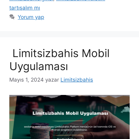
tartışalım mı
Yorum yap
Limitsizbahis Mobil
Uygulaması
Mayıs 1, 2024
yazar
Limitsizbahis