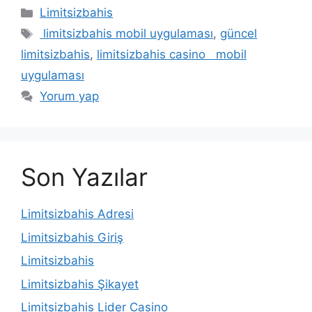
Kategoriler
Limitsizbahis
Etiketler
limitsizbahis mobil uygulaması
,
güncel
limitsizbahis
,
limitsizbahis casino mobil
uygulaması
Yorum yap
Son Yazılar
Limitsizbahis Adresi
Limitsizbahis Giriş
Limitsizbahis
Limitsizbahis Şikayet
Limitsizbahis Lider Casino