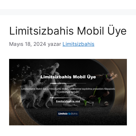
Limitsizbahis Mobil Üye
Mayıs 18, 2024
yazar
Limitsizbahis