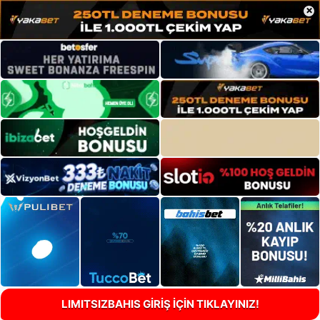
×
LIMITSIZBAHIS GİRİŞ İÇİN TIKLAYINIZ!