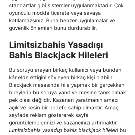
standartlar gibi sistemler uygulanmaktadır. Çok
oyunculu modda ticarete veya savaşa
katılamazsınız. Buna benzer uygulamalar ve
güvenlik önlemleri bunu durdurabilir.
Limitsizbahis Yasadışı
Bahis Blackjack Hileleri
Bu soruyu arayan birkaç kullanıcı veya bundan
kâr elde ettiğini söyleyen birkaç kişi olabilir.
Blackjack masasında hile yapmak bir gerçekken
bireylerin bu soruya yanıt vermesine tanık olmak
pek olası değildir. Kazanan yaratmanın amacı
açık ve kesin bir hedefe sahip olmaktır. Amaç
sayfada reklam göstererek sayfa
görüntülemelerinizi ve kazancınızı artırmaktır.
Limitsizbahis yasadışı bahis blackjack hileleri
bu