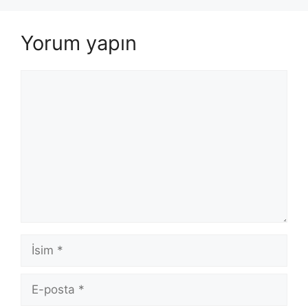
Yorum yapın
Yorum
İsim
E-
posta