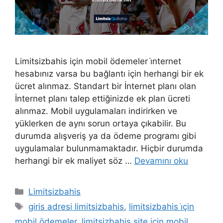
Limitsizbahis için mobil ödemeler i̇nternet
hesabınız varsa bu bağlantı için herhangi bir ek
ücret alınmaz. Standart bir İnternet planı olan
İnternet planı talep ettiğinizde ek plan ücreti
alınmaz. Mobil uygulamaları indirirken ve
yüklerken de aynı sorun ortaya çıkabilir. Bu
durumda alışveriş ya da ödeme programı gibi
uygulamalar bulunmamaktadır. Hiçbir durumda
herhangi bir ek maliyet söz …
Devamını oku
Kategoriler
Limitsizbahis
Etiketler
giris adresi limitsizbahis
,
limitsizbahis i̇çin
mobil ödemeler
,
limitsizbahis site için mobil