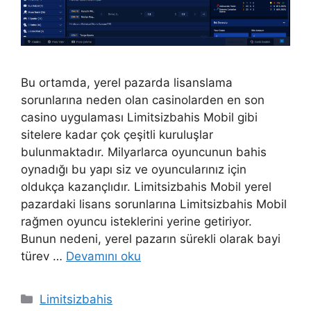
Bu ortamda, yerel pazarda lisanslama
sorunlarına neden olan casinolarden en son
casino uygulaması Limitsizbahis Mobil gibi
sitelere kadar çok çeşitli kuruluşlar
bulunmaktadır. Milyarlarca oyuncunun bahis
oynadığı bu yapı siz ve oyuncularınız için
oldukça kazançlıdır. Limitsizbahis Mobil yerel
pazardaki lisans sorunlarına Limitsizbahis Mobil
rağmen oyuncu isteklerini yerine getiriyor.
Bunun nedeni, yerel pazarın sürekli olarak bayi
türev …
Devamını oku
Kategoriler
Limitsizbahis