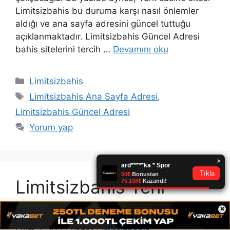
Limitsizbahis bu duruma karşı nasıl önlemler
aldığı ve ana sayfa adresini güncel tuttuğu
açıklanmaktadır. Limitsizbahis Güncel Adresi
bahis sitelerini tercih …
Devamını oku
Kategoriler
Limitsizbahis
Etiketler
Limitsizbahis Ana Sayfa Adresi
,
Limitsizbahis Güncel Adresi
Yorum yap
Limitsizbahis Yeni
Adresi
×