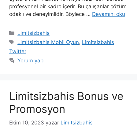
profesyonel bir kadro içerir. Bu çalışanlar çözüm
odaklı ve deneyimlidir. Böylece …
Devamını oku
Kategoriler
Limitsizbahis
Etiketler
Limitsizbahis Mobil Oyun
,
Limitsizbahis
Twitter
Yorum yap
Limitsizbahis Bonus ve
Promosyon
Ekim 10, 2023
yazar
Limitsizbahis