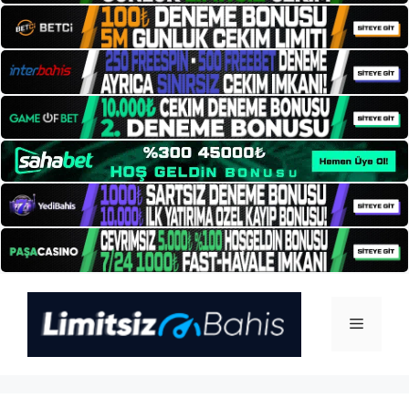
İçeriğe
atla
Menü