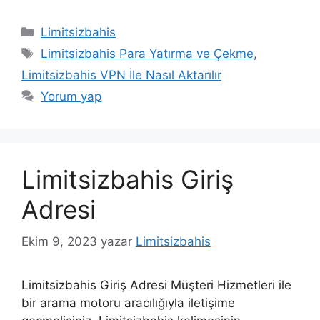
Kategoriler
Limitsizbahis
Etiketler
Limitsizbahis Para Yatırma ve Çekme
,
Limitsizbahis VPN İle Nasıl Aktarılır
Yorum yap
Limitsizbahis Giriş
Adresi
Ekim 9, 2023
yazar
Limitsizbahis
Limitsizbahis Giriş Adresi Müşteri Hizmetleri ile
bir arama motoru aracılığıyla iletişime