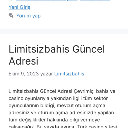
Yeni Giriş
Yorum yap
Limitsizbahis Güncel
Adresi
Ekim 9, 2023
yazar
Limitsizbahis
Limitsizbahis Güncel Adresi Çevrimiçi bahis ve
casino oyunlarıyla yakından ilgili tüm sektör
oyuncularının bildiği, mevcut oturum açma
adresiniz ve oturum açma adresinizde yapılan
tüm değişiklikler hakkında bilgi vermeye
çalışacağız. Bu yazıda ayrıca, Türk casino sitesi