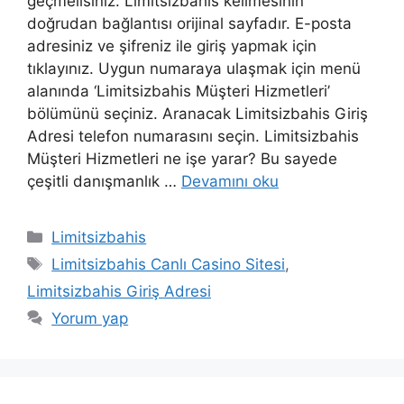
geçmelisiniz. Limitsizbahis kelimesinin
doğrudan bağlantısı orijinal sayfadır. E-posta
adresiniz ve şifreniz ile giriş yapmak için
tıklayınız. Uygun numaraya ulaşmak için menü
alanında ‘Limitsizbahis Müşteri Hizmetleri’
bölümünü seçiniz. Aranacak Limitsizbahis Giriş
Adresi telefon numarasını seçin. Limitsizbahis
Müşteri Hizmetleri ne işe yarar? Bu sayede
çeşitli danışmanlık …
Devamını oku
Kategoriler
Limitsizbahis
Etiketler
Limitsizbahis Canlı Casino Sitesi
,
Limitsizbahis Giriş Adresi
Yorum yap