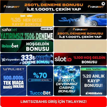
×
LIMITSIZBAHIS GİRİŞ İÇİN TIKLAYINIZ!