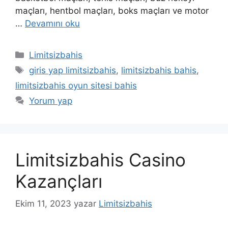
maçları, hentbol maçları, boks maçları ve motor
…
Devamını oku
Kategoriler
Limitsizbahis
Etiketler
giris yap limitsizbahis
,
limitsizbahis bahis
,
limitsizbahis oyun sitesi bahis
Yorum yap
Limitsizbahis Casino
Kazançları
Ekim 11, 2023
yazar
Limitsizbahis