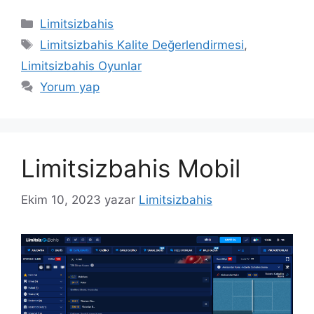
Kategoriler
Limitsizbahis
Etiketler
Limitsizbahis Kalite Değerlendirmesi
,
Limitsizbahis Oyunlar
Yorum yap
Limitsizbahis Mobil
Ekim 10, 2023
yazar
Limitsizbahis