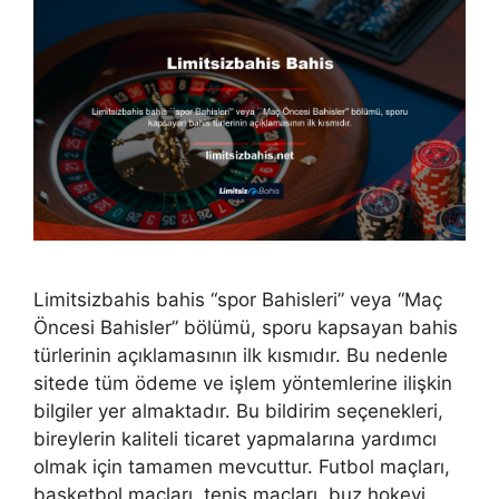
Limitsizbahis bahis “spor Bahisleri” veya “Maç
Öncesi Bahisler” bölümü, sporu kapsayan bahis
türlerinin açıklamasının ilk kısmıdır. Bu nedenle
sitede tüm ödeme ve işlem yöntemlerine ilişkin
bilgiler yer almaktadır. Bu bildirim seçenekleri,
bireylerin kaliteli ticaret yapmalarına yardımcı
olmak için tamamen mevcuttur. Futbol maçları,
basketbol maçları, tenis maçları, buz hokeyi