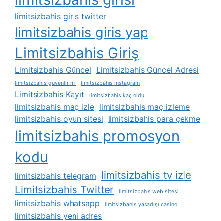
limitsizbahis giris twitter
limitsizbahis giris yap
Limitsizbahis Giriş
Limitsizbahis Güncel
Limitsizbahis Güncel Adresi
limitsizbahis güvenlir mi
limitsizbahis instagram
Limitsizbahis Kayıt
limitsizbahis kaç oldu
limitsizbahis maç izle
limitsizbahis maç izleme
limitsizbahis oyun sitesi
limitsizbahis para çekme
limitsizbahis promosyon
kodu
limitsizbahis tv izle
limitsizbahis telegram
Limitsizbahis Twitter
limitsizbahis web sitesi
limitsizbahis whatsapp
limitsizbahis yasadışı casino
limitsizbahis yeni adres