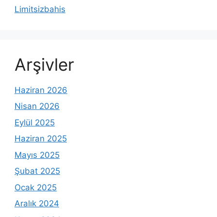
Limitsizbahis
Arşivler
Haziran 2026
Nisan 2026
Eylül 2025
Haziran 2025
Mayıs 2025
Şubat 2025
Ocak 2025
Aralık 2024