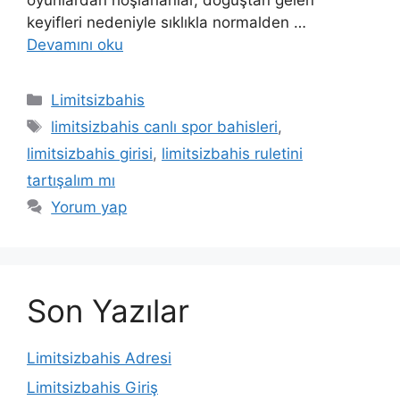
keyifleri nedeniyle sıklıkla normalden …
Devamını oku
Kategoriler
Limitsizbahis
Etiketler
limitsizbahis canlı spor bahisleri
,
limitsizbahis girisi
,
limitsizbahis ruletini
tartışalım mı
Yorum yap
Son Yazılar
Limitsizbahis Adresi
Limitsizbahis Giriş