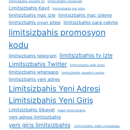
limitsizbahis güvenlir mi
limitsizbahis instagram
Limitsizbahis Kayıt
limitsizbahis kaç oldu
limitsizbahis maç izle
limitsizbahis maç izleme
limitsizbahis oyun sitesi
limitsizbahis para çekme
limitsizbahis promosyon
kodu
limitsizbahis tv izle
limitsizbahis telegram
Limitsizbahis Twitter
limitsizbahis web sitesi
limitsizbahis whatsapp
limitsizbahis yasadışı casino
limitsizbahis yeni adres
Limitsizbahis Yeni Adresi
Limitsizbahis Yeni Giriş
Limitsizbahis Şikayet
mobil limitsizbahis
yeni adresi limitsizbahis
yeni giris limitsizbahis
limitsizbahis mobil uygulaması