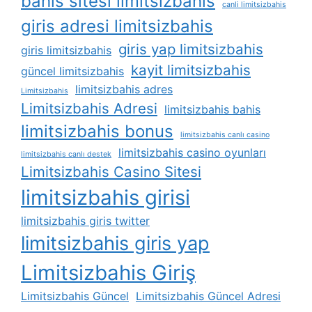
bahis sitesi limitsizbahis
canli limitsizbahis
giris adresi limitsizbahis
giris yap limitsizbahis
giris limitsizbahis
kayit limitsizbahis
güncel limitsizbahis
limitsizbahis adres
Limitsizbahis
Limitsizbahis Adresi
limitsizbahis bahis
limitsizbahis bonus
limitsizbahis canlı casino
limitsizbahis casino oyunları
limitsizbahis canlı destek
Limitsizbahis Casino Sitesi
limitsizbahis girisi
limitsizbahis giris twitter
limitsizbahis giris yap
Limitsizbahis Giriş
Limitsizbahis Güncel
Limitsizbahis Güncel Adresi