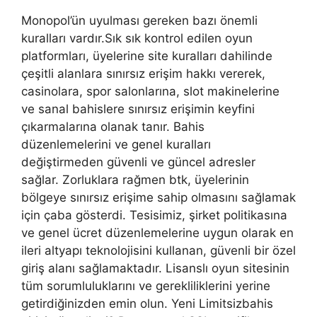
Monopol’ün uyulması gereken bazı önemli
kuralları vardır.Sık sık kontrol edilen oyun
platformları, üyelerine site kuralları dahilinde
çeşitli alanlara sınırsız erişim hakkı vererek,
casinolara, spor salonlarına, slot makinelerine
ve sanal bahislere sınırsız erişimin keyfini
çıkarmalarına olanak tanır. Bahis
düzenlemelerini ve genel kuralları
değiştirmeden güvenli ve güncel adresler
sağlar. Zorluklara rağmen btk, üyelerinin
bölgeye sınırsız erişime sahip olmasını sağlamak
için çaba gösterdi. Tesisimiz, şirket politikasına
ve genel ücret düzenlemelerine uygun olarak en
ileri altyapı teknolojisini kullanan, güvenli bir özel
giriş alanı sağlamaktadır. Lisanslı oyun sitesinin
tüm sorumluluklarını ve gerekliliklerini yerine
getirdiğinizden emin olun. Yeni Limitsizbahis