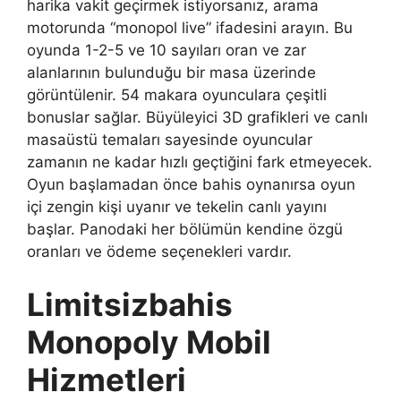
harika vakit geçirmek istiyorsanız, arama
motorunda “monopol live” ifadesini arayın. Bu
oyunda 1-2-5 ve 10 sayıları oran ve zar
alanlarının bulunduğu bir masa üzerinde
görüntülenir. 54 makara oyunculara çeşitli
bonuslar sağlar. Büyüleyici 3D grafikleri ve canlı
masaüstü temaları sayesinde oyuncular
zamanın ne kadar hızlı geçtiğini fark etmeyecek.
Oyun başlamadan önce bahis oynanırsa oyun
içi zengin kişi uyanır ve tekelin canlı yayını
başlar. Panodaki her bölümün kendine özgü
oranları ve ödeme seçenekleri vardır.
Limitsizbahis
Monopoly Mobil
Hizmetleri