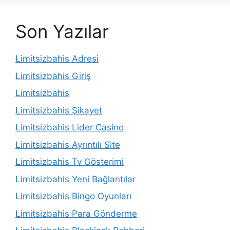
Son Yazılar
Limitsizbahis Adresi
Limitsizbahis Giriş
Limitsizbahis
Limitsizbahis Şikayet
Limitsizbahis Lider Casino
Limitsizbahis Ayrıntılı Site
Limitsizbahis Tv Gösterimi
Limitsizbahis Yeni Bağlantılar
Limitsizbahis Bingo Oyunları
Limitsizbahis Para Gönderme