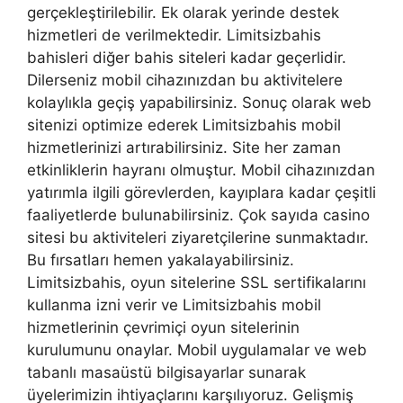
gerçekleştirilebilir. Ek olarak yerinde destek
hizmetleri de verilmektedir. Limitsizbahis
bahisleri diğer bahis siteleri kadar geçerlidir.
Dilerseniz mobil cihazınızdan bu aktivitelere
kolaylıkla geçiş yapabilirsiniz. Sonuç olarak web
sitenizi optimize ederek Limitsizbahis mobil
hizmetlerinizi artırabilirsiniz. Site her zaman
etkinliklerin hayranı olmuştur. Mobil cihazınızdan
yatırımla ilgili görevlerden, kayıplara kadar çeşitli
faaliyetlerde bulunabilirsiniz. Çok sayıda casino
sitesi bu aktiviteleri ziyaretçilerine sunmaktadır.
Bu fırsatları hemen yakalayabilirsiniz.
Limitsizbahis, oyun sitelerine SSL sertifikalarını
kullanma izni verir ve Limitsizbahis mobil
hizmetlerinin çevrimiçi oyun sitelerinin
kurulumunu onaylar. Mobil uygulamalar ve web
tabanlı masaüstü bilgisayarlar sunarak
üyelerimizin ihtiyaçlarını karşılıyoruz. Gelişmiş