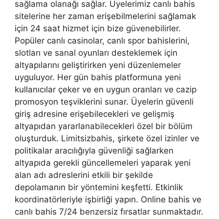
sağlama olanağı sağlar. Üyelerimiz canlı bahis
sitelerine her zaman erişebilmelerini sağlamak
için 24 saat hizmet için bize güvenebilirler.
Popüler canlı casinolar, canlı spor bahislerini,
slotları ve sanal oyunları desteklemek için
altyapılarını geliştirirken yeni düzenlemeler
uyguluyor. Her gün bahis platformuna yeni
kullanıcılar çeker ve en uygun oranları ve cazip
promosyon teşviklerini sunar. Üyelerin güvenli
giriş adresine erişebilecekleri ve gelişmiş
altyapıdan yararlanabilecekleri özel bir bölüm
oluşturduk. Limitsizbahis, şirkete özel izinler ve
politikalar aracılığıyla güvenliği sağlarken
altyapıda gerekli güncellemeleri yaparak yeni
alan adı adreslerini etkili bir şekilde
depolamanın bir yöntemini keşfetti. Etkinlik
koordinatörleriyle işbirliği yapın. Online bahis ve
canlı bahis 7/24 benzersiz fırsatlar sunmaktadır.