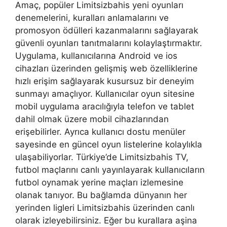
Amaç, popüler Limitsizbahis yeni oyunları
denemelerini, kuralları anlamalarını ve
promosyon ödülleri kazanmalarını sağlayarak
güvenli oyunları tanıtmalarını kolaylaştırmaktır.
Uygulama, kullanıcılarına Android ve ios
cihazları üzerinden gelişmiş web özelliklerine
hızlı erişim sağlayarak kusursuz bir deneyim
sunmayı amaçlıyor. Kullanıcılar oyun sitesine
mobil uygulama aracılığıyla telefon ve tablet
dahil olmak üzere mobil cihazlarından
erişebilirler. Ayrıca kullanıcı dostu menüler
sayesinde en güncel oyun listelerine kolaylıkla
ulaşabiliyorlar. Türkiye’de Limitsizbahis TV,
futbol maçlarını canlı yayınlayarak kullanıcıların
futbol oynamak yerine maçları izlemesine
olanak tanıyor. Bu bağlamda dünyanın her
yerinden ligleri Limitsizbahis üzerinden canlı
olarak izleyebilirsiniz. Eğer bu kurallara aşina