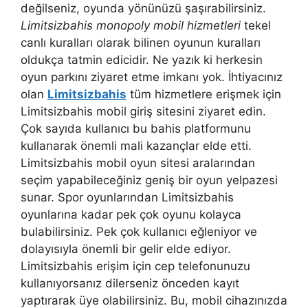
değilseniz, oyunda yönünüzü şaşırabilirsiniz.
Limitsizbahis monopoly mobil hizmetleri
tekel
canlı kuralları olarak bilinen oyunun kuralları
oldukça tatmin edicidir. Ne yazık ki herkesin
oyun parkını ziyaret etme imkanı yok. İhtiyacınız
olan
Limitsizbahis
tüm hizmetlere erişmek için
Limitsizbahis mobil giriş sitesini ziyaret edin.
Çok sayıda kullanıcı bu bahis platformunu
kullanarak önemli mali kazançlar elde etti.
Limitsizbahis mobil oyun sitesi aralarından
seçim yapabileceğiniz geniş bir oyun yelpazesi
sunar. Spor oyunlarından Limitsizbahis
oyunlarına kadar pek çok oyunu kolayca
bulabilirsiniz. Pek çok kullanıcı eğleniyor ve
dolayısıyla önemli bir gelir elde ediyor.
Limitsizbahis erişim için cep telefonunuzu
kullanıyorsanız dilerseniz önceden kayıt
yaptırarak üye olabilirsiniz. Bu, mobil cihazınızda