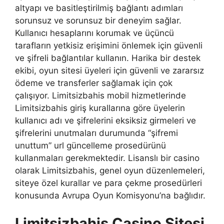
altyapı ve basitleştirilmiş bağlantı adımları
sorunsuz ve sorunsuz bir deneyim sağlar.
Kullanıcı hesaplarını korumak ve üçüncü
tarafların yetkisiz erişimini önlemek için güvenli
ve şifreli bağlantılar kullanın. Harika bir destek
ekibi, oyun sitesi üyeleri için güvenli ve zararsız
ödeme ve transferler sağlamak için çok
çalışıyor. Limitsizbahis mobil hizmetlerinde
Limitsizbahis giriş kurallarına göre üyelerin
kullanıcı adı ve şifrelerini eksiksiz girmeleri ve
şifrelerini unutmaları durumunda “şifremi
unuttum” url güncelleme prosedürünü
kullanmaları gerekmektedir. Lisanslı bir casino
olarak Limitsizbahis, genel oyun düzenlemeleri,
siteye özel kurallar ve para çekme prosedürleri
konusunda Avrupa Oyun Komisyonu’na bağlıdır.
Limitsizbahis Casino Sitesi