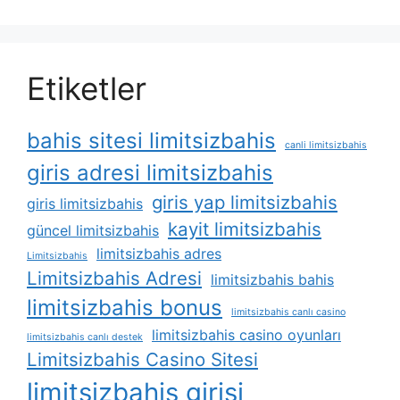
Etiketler
bahis sitesi limitsizbahis
canli limitsizbahis
giris adresi limitsizbahis
giris yap limitsizbahis
giris limitsizbahis
kayit limitsizbahis
güncel limitsizbahis
limitsizbahis adres
Limitsizbahis
Limitsizbahis Adresi
limitsizbahis bahis
limitsizbahis bonus
limitsizbahis canlı casino
limitsizbahis casino oyunları
limitsizbahis canlı destek
Limitsizbahis Casino Sitesi
limitsizbahis girisi