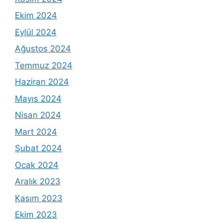
Ekim 2024
Eylül 2024
Ağustos 2024
Temmuz 2024
Haziran 2024
Mayıs 2024
Nisan 2024
Mart 2024
Şubat 2024
Ocak 2024
Aralık 2023
Kasım 2023
Ekim 2023