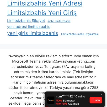
Limitsizbahis Yeni Adresi
Limitsizbahis Yeni Giriş
Limitsizbahis Şikayet
mobil limitsizbahis
yeni adresi limitsizbahis
yeni giris limitsizbahis
limitsizbahis mobil uygulaması
"Avrasya'nın en büyük reklam platformunda olmak için
Microsoft Teams:
reklam@avrasyamarketing.com
adresimizden veya Telegram: @Avrasyamarketing
adresimizden irtibat kurabilirsiniz. (Tek iletişim
adreslerimiz teams / telegram ve mail adresimizdir.
Harici hiçbir iletişim adresimiz bulunmamaktadır.
Lütfen itibar etmeyiniz.) Türkiye yasalarına göre 7258
sayılı kanun uyarınca yasa dışı bahis oynamanın
cezaları mevcuttur. Şu an bulunduğunuz site hiç bir
şekilde illegal bahis oyunları oynatmıyor ve oynamaya