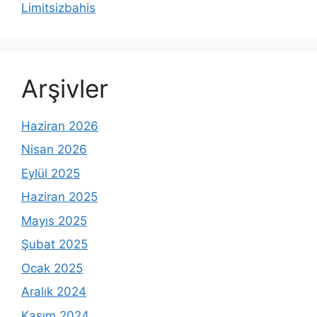
Limitsizbahis
Arşivler
Haziran 2026
Nisan 2026
Eylül 2025
Haziran 2025
Mayıs 2025
Şubat 2025
Ocak 2025
Aralık 2024
Kasım 2024