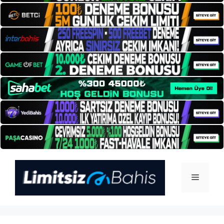
İçeriğe
atla
Menü