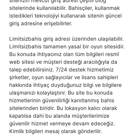
sitenizin mevcut giriş adresi çeşitli blog
sitelerinde kullanılabilir. Bahisçiler, kullanmak
istedikleri teknolojiyi kullanarak sitenin güncel
giriş adresine erişebilirler.
Limitsizbahis giriş adresi üzerinden ulaşılabilir.
Limitsizbahis tamamen yasal bir oyun sitesidir.
Bu konuda ihtiyacınız olan tüm bilgileri resmî
web sitesi ve müşteri desteği aracılığıyla da
talep edebilirsiniz. 7/24 destek hizmetimiz
şirketler, oyun sağlayıcılar ve lisans sahipleri
hakkında ihtiyaç duyduğunuz bilgi ve bilgilere
ulaşmanızı kolaylaştırır. Bu site bu konuda
hizmetlerinin güvenilirliği kanıtlanmış bahis
sitelerinden biridir. Bu lokasyon kalıcı olarak
kapatılsa dahi bu alanda müşterilerimize
güvenilir hizmet vermeye devam edeceğiz.
Kimlik bilgileri mesaj olarak gönderilir.