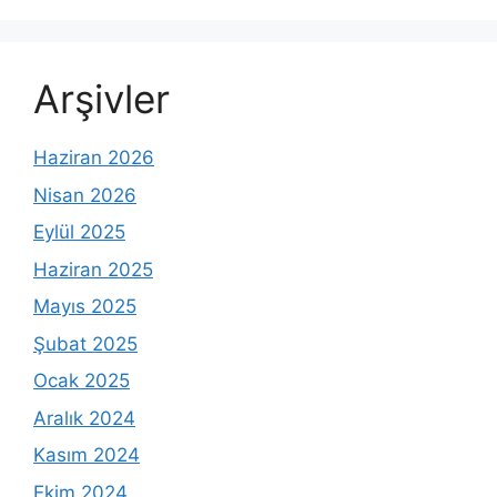
Arşivler
Haziran 2026
Nisan 2026
Eylül 2025
Haziran 2025
Mayıs 2025
Şubat 2025
Ocak 2025
Aralık 2024
Kasım 2024
Ekim 2024