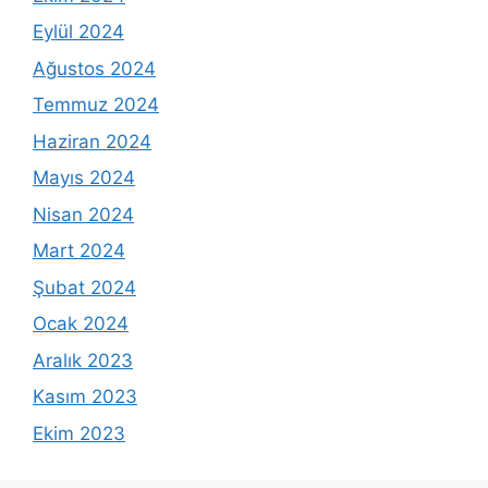
Eylül 2024
Ağustos 2024
Temmuz 2024
Haziran 2024
Mayıs 2024
Nisan 2024
Mart 2024
Şubat 2024
Ocak 2024
Aralık 2023
Kasım 2023
Ekim 2023