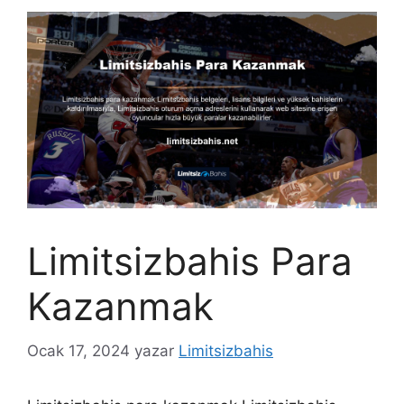
Limitsizbahis Para
Kazanmak
Ocak 17, 2024
yazar
Limitsizbahis