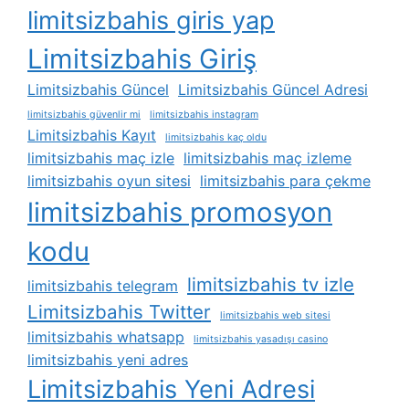
limitsizbahis giris yap
Limitsizbahis Giriş
Limitsizbahis Güncel
Limitsizbahis Güncel Adresi
limitsizbahis güvenlir mi
limitsizbahis instagram
Limitsizbahis Kayıt
limitsizbahis kaç oldu
limitsizbahis maç izle
limitsizbahis maç izleme
limitsizbahis oyun sitesi
limitsizbahis para çekme
limitsizbahis promosyon
kodu
limitsizbahis tv izle
limitsizbahis telegram
Limitsizbahis Twitter
limitsizbahis web sitesi
limitsizbahis whatsapp
limitsizbahis yasadışı casino
limitsizbahis yeni adres
Limitsizbahis Yeni Adresi