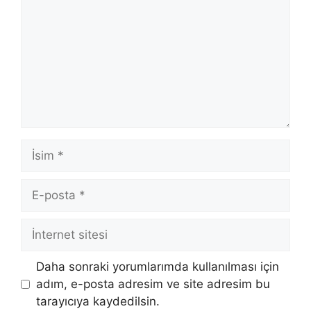
İsim
E-
posta
İnternet
sitesi
Daha sonraki yorumlarımda kullanılması için
adım, e-posta adresim ve site adresim bu
tarayıcıya kaydedilsin.