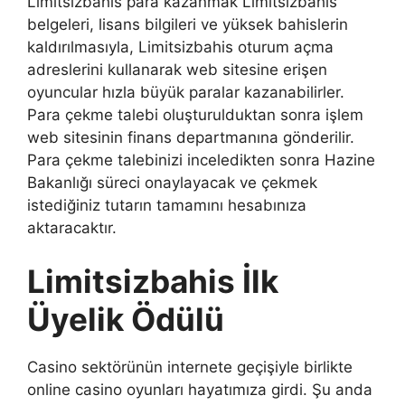
Limitsizbahis para kazanmak Limitsizbahis
belgeleri, lisans bilgileri ve yüksek bahislerin
kaldırılmasıyla, Limitsizbahis oturum açma
adreslerini kullanarak web sitesine erişen
oyuncular hızla büyük paralar kazanabilirler.
Para çekme talebi oluşturulduktan sonra işlem
web sitesinin finans departmanına gönderilir.
Para çekme talebinizi inceledikten sonra Hazine
Bakanlığı süreci onaylayacak ve çekmek
istediğiniz tutarın tamamını hesabınıza
aktaracaktır.
Limitsizbahis İlk
Üyelik Ödülü
Casino sektörünün internete geçişiyle birlikte
online casino oyunları hayatımıza girdi. Şu anda