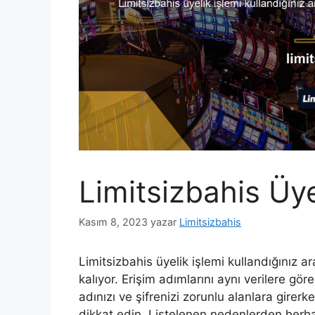
Limitsizbahis Üye
Kasım 8, 2023
yazar
Limitsizbahis
Limitsizbahis üyelik işlemi kullandığınız ara
kalıyor. Erişim adımlarını aynı verilere gör
adınızı ve şifrenizi zorunlu alanlara gire
dikkat edin. Listelenen nedenlerden herha