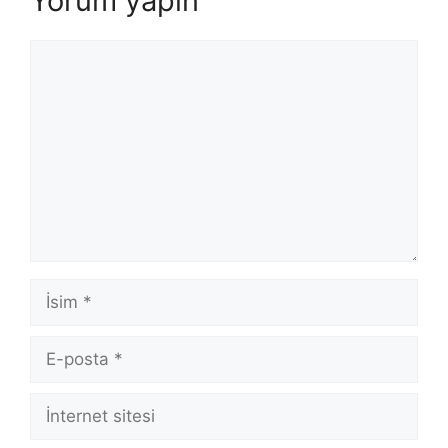
Yorum yapın
Yorum
İsim
E-
posta
İnternet
sitesi