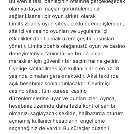
Bu web sitesi, bahisçinin ofisinde gerçekleşecek
olan yaklaşan maçları görüntülemenizi
sağlar.Lisanslı bir oyun şirketi olarak
Limitsizbahis oyun sitesi, çoklu ödeme işlemleri,
site içi ve casino oyunları ve uygulama içi
etkinlikler dahil olmak üzere çeşitli hususları
yönetir. Limitsizbahis olağanüstü oyun ve casino
deneyimleriyle tanınırlar ve bu da onları
meraklılar için güvenilir bir seçim haline getirir.
Üyeliğe katılabilmek için kullanıcıların en az 18
yaşında olmaları gerekmektedir. Aksi takdirde
açık hesabınız sonlandırılacaktır. Çevrimiçi
casino sitesi, tüm küresel casino
düzenlemelerine uyar ve bunları izler. Ayrıca,
hesabınız üzerinde daha fazla kontrol sahibi
olmanızı sağlayacak şekilde, halihazırda oturum
açmamış kullanıcı hesaplarını engelleme
seçeneğiniz de vardır. Bu süreçler düzenli