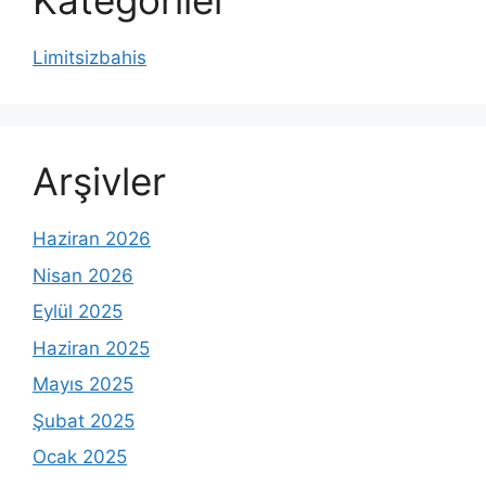
Kategoriler
Limitsizbahis
Arşivler
Haziran 2026
Nisan 2026
Eylül 2025
Haziran 2025
Mayıs 2025
Şubat 2025
Ocak 2025