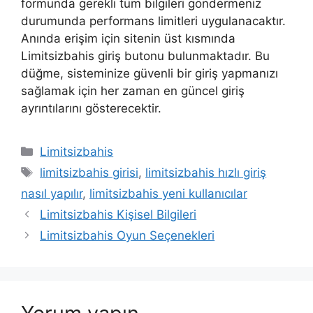
formunda gerekli tüm bilgileri göndermeniz
durumunda performans limitleri uygulanacaktır.
Anında erişim için sitenin üst kısmında
Limitsizbahis giriş butonu bulunmaktadır. Bu
düğme, sisteminize güvenli bir giriş yapmanızı
sağlamak için her zaman en güncel giriş
ayrıntılarını gösterecektir.
Kategoriler
Limitsizbahis
Etiketler
limitsizbahis girisi
,
limitsizbahis hızlı giriş
nasıl yapılır
,
limitsizbahis yeni kullanıcılar
Limitsizbahis Kişisel Bilgileri
Limitsizbahis Oyun Seçenekleri