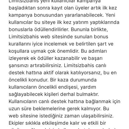
Limitsizbahis yeni kullanıcılar kampanya
başladıktan sonra kayıt olan üyeler artık ilk kez
kampanya bonusundan yararlanabilecek. Yeni
kullanıcılar bu siteye ilk kez yatırım yaptıklarında
bonuslarla ödüllendirilirler. Bununla birlikte,
Limitsizbahis web sitesinde sunulan bonus
kurallarını iyice incelemek ve belirtilen şart ve
koşullara uymak çok önemlidir. Bu adımları
izleyerek ek ödüller kazanabilir ve başarı
şansınızı artırabilirsiniz. Limitsizbahis canlı
destek hattına aktif olarak katılıyorsanız, bu en
öncelikli konudur. Bir kaza durumunda
kullanıcıların öncelikli endişesi, yardım
sağlayabilecek kişileri derhal bulmaktır.
Kullanıcıların canlı destek hattına bağlanmak için
uzun süre beklemelerine gerek kalmıyor. Bu
web sitesine istediğiniz zaman ulaşabilirsiniz.
Ekipler sıklıkla etkileşimde kalır ve etkili bir