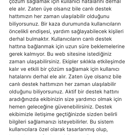
çözüm sağlamak için kullanıcı hatalarını derhal
ele alır. Zaten üye olsanız bile canlı destek
hattımızın her zaman ulaşılabilir olduğunu
biliyorsunuz. Bir kaza durumunda kullanıcıların
öncelikli endişesi, yardım sağlayabilecek kişileri
derhal bulmaktır. Kullanıcıların canlı destek
hattına bağlanmak için uzun süre beklemelerine
gerek kalmıyor. Bu web sitesine istediğiniz
zaman ulaşabilirsiniz. Ekipler sıklıkla etkileşimde
kalır ve etkili bir çözüm sağlamak için kullanıcı
hatalarını derhal ele alır. Zaten üye olsanız bile
canlı destek hattımızın her zaman ulaşılabilir
olduğunu biliyorsunuz. Aktif bir destek hattını
aradığınızda ekibinizin size yardımcı olmak için
hemen geleceğine güvenebilirsiniz. Destek
ekibimizle iletişime geçtiğinizde sizden belirli
bilgileri sağlamanızı isteyebilirler. Bu sistem
kullanıcılara özel olarak tasarlanmış olup,