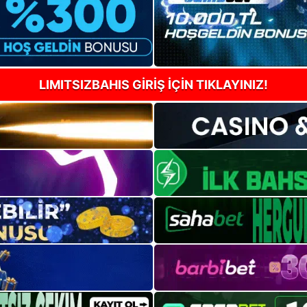
LIMITSIZBAHIS GİRİŞ İÇİN TIKLAYINIZ!