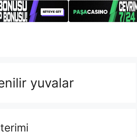
nilir yuvalar
terimi