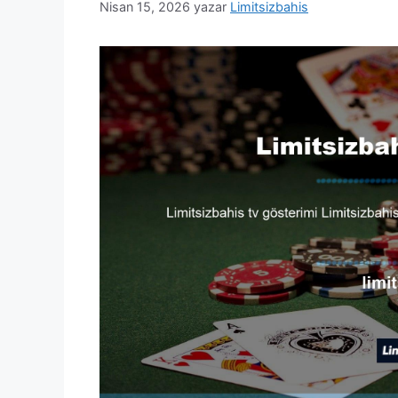
Nisan 15, 2026
yazar
Limitsizbahis