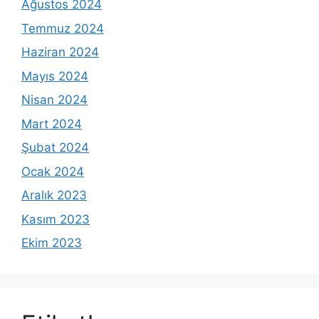
Ağustos 2024
Temmuz 2024
Haziran 2024
Mayıs 2024
Nisan 2024
Mart 2024
Şubat 2024
Ocak 2024
Aralık 2023
Kasım 2023
Ekim 2023