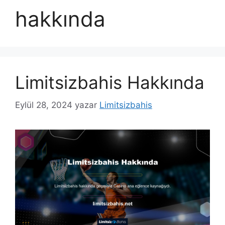
hakkında
Limitsizbahis Hakkında
Eylül 28, 2024
yazar
Limitsizbahis