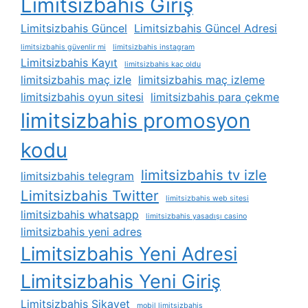
Limitsizbahis Giriş
Limitsizbahis Güncel
Limitsizbahis Güncel Adresi
limitsizbahis güvenlir mi
limitsizbahis instagram
Limitsizbahis Kayıt
limitsizbahis kaç oldu
limitsizbahis maç izle
limitsizbahis maç izleme
limitsizbahis oyun sitesi
limitsizbahis para çekme
limitsizbahis promosyon
kodu
limitsizbahis tv izle
limitsizbahis telegram
Limitsizbahis Twitter
limitsizbahis web sitesi
limitsizbahis whatsapp
limitsizbahis yasadışı casino
limitsizbahis yeni adres
Limitsizbahis Yeni Adresi
Limitsizbahis Yeni Giriş
Limitsizbahis Şikayet
mobil limitsizbahis