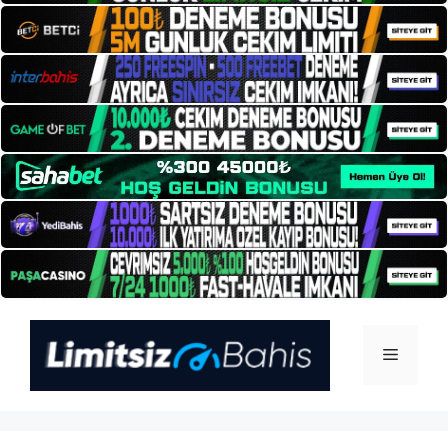
İçeriğe
atla
Menü