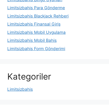
Limitsizbahis Para Gönderme
Limitsizbahis Blackjack Rehberi
Limitsizbahis Finansal Giriş
Limitsizbahis Mobil Uygulama
Limitsizbahis Mobil Bahis
Limitsizbahis Form Gönderimi
Kategoriler
Limitsizbahis