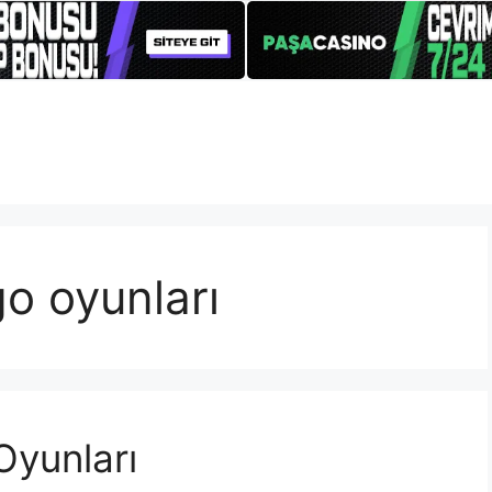
go oyunları
Oyunları