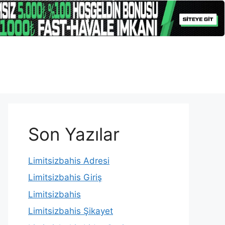
Son Yazılar
Limitsizbahis Adresi
Limitsizbahis Giriş
Limitsizbahis
Limitsizbahis Şikayet