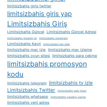
limitsizbahis giris twitter
limitsizbahis giris yap
Limitsizbahis Giriş
Limitsizbahis Güncel
Limitsizbahis Güncel Adresi
limitsizbahis güvenlir mi
limitsizbahis instagram
Limitsizbahis Kayıt
limitsizbahis kaç oldu
limitsizbahis maç izle
limitsizbahis maç izleme
limitsizbahis oyun sitesi
limitsizbahis para çekme
limitsizbahis promosyon
kodu
limitsizbahis tv izle
limitsizbahis telegram
Limitsizbahis Twitter
limitsizbahis web sitesi
limitsizbahis whatsapp
limitsizbahis yasadışı casino
limitsizbahis yeni adres