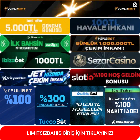
×
LIMITSIZBAHIS GİRİŞ İÇİN TIKLAYINIZ!