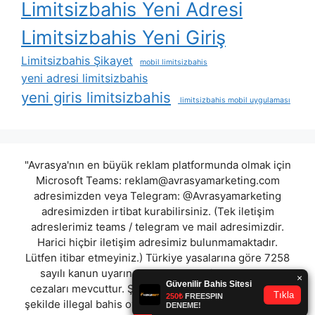
Limitsizbahis Yeni Adresi
Limitsizbahis Yeni Giriş
Limitsizbahis Şikayet
mobil limitsizbahis
yeni adresi limitsizbahis
yeni giris limitsizbahis
limitsizbahis mobil uygulaması
"Avrasya'nın en büyük reklam platformunda olmak için
Microsoft Teams:
reklam@avrasyamarketing.com
adresimizden veya Telegram: @Avrasyamarketing
adresimizden irtibat kurabilirsiniz. (Tek iletişim
adreslerimiz teams / telegram ve mail adresimizdir.
Harici hiçbir iletişim adresimiz bulunmamaktadır.
Lütfen itibar etmeyiniz.) Türkiye yasalarına göre 7258
sayılı kanun uyarınca yasa dışı bahis oynamanın
cezaları mevcuttur. Şu an bulunduğunuz site hiç bir
şekilde illegal bahis oyunları oynatmıyor ve oynamaya