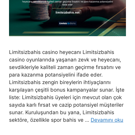
Limitsizbahis casino heyecanı Limitsizbahis
casino oyunlarında yaşanan zevk ve heyecanı,
sevdikleriyle kaliteli zaman geçirme fırsatını ve
para kazanma potansiyelini ifade eder.
Limitsizbahis zengin bireylerin ihtiyaçlarını
karşılayan çeşitli bonus kampanyalar sunar. İşte
liste: Limitsizbahis üyeleri için mevcut olan çok
sayıda karlı fırsat ve cazip potansiyel müşteriler
sunar. Kuruluşundan bu yana, Limitsizbahis
sektöre, özellikle spor bahis ve …
Devamını oku