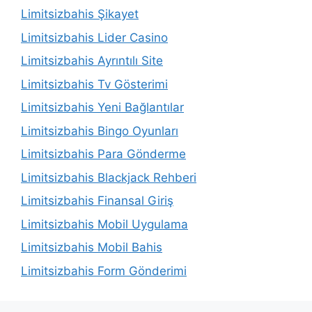
Limitsizbahis Şikayet
Limitsizbahis Lider Casino
Limitsizbahis Ayrıntılı Site
Limitsizbahis Tv Gösterimi
Limitsizbahis Yeni Bağlantılar
Limitsizbahis Bingo Oyunları
Limitsizbahis Para Gönderme
Limitsizbahis Blackjack Rehberi
Limitsizbahis Finansal Giriş
Limitsizbahis Mobil Uygulama
Limitsizbahis Mobil Bahis
Limitsizbahis Form Gönderimi