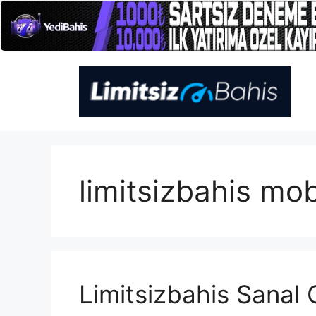
İçeriğe
atla
limitsizbahis mobi
Limitsizbahis Sanal 