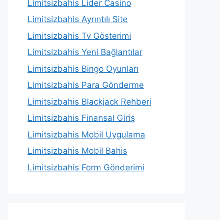
Limitsizbahis Lider Casino
Limitsizbahis Ayrıntılı Site
Limitsizbahis Tv Gösterimi
Limitsizbahis Yeni Bağlantılar
Limitsizbahis Bingo Oyunları
Limitsizbahis Para Gönderme
Limitsizbahis Blackjack Rehberi
Limitsizbahis Finansal Giriş
Limitsizbahis Mobil Uygulama
Limitsizbahis Mobil Bahis
Limitsizbahis Form Gönderimi