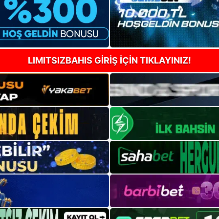
LIMITSIZBAHIS GİRİŞ İÇİN TIKLAYINIZ!