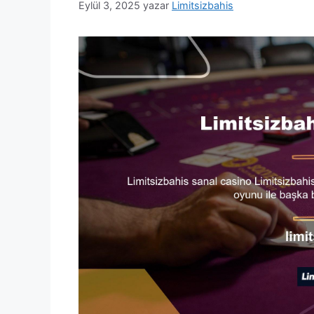
Eylül 3, 2025
yazar
Limitsizbahis