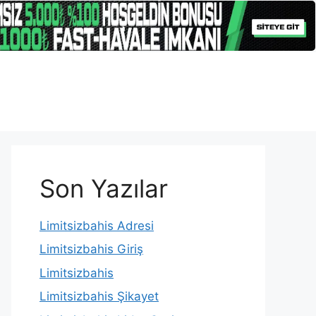
Son Yazılar
Limitsizbahis Adresi
Limitsizbahis Giriş
Limitsizbahis
Limitsizbahis Şikayet