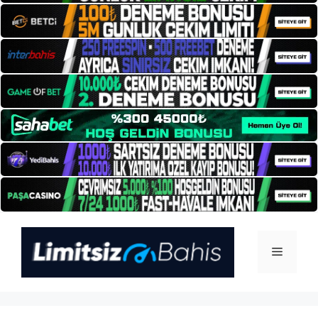
İçeriğe
atla
Menü