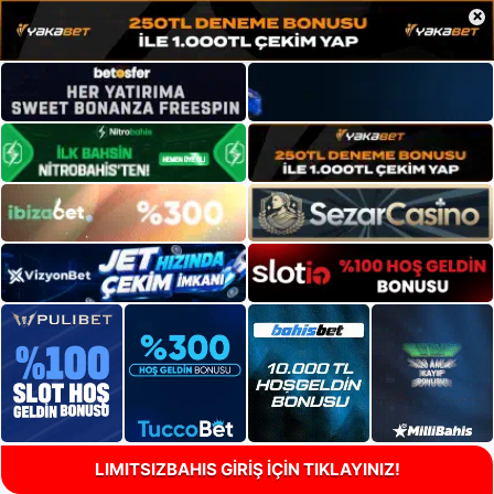
×
LIMITSIZBAHIS GİRİŞ İÇİN TIKLAYINIZ!