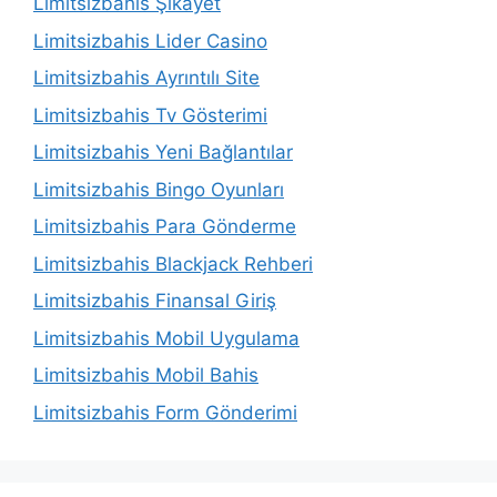
Limitsizbahis Şikayet
Limitsizbahis Lider Casino
Limitsizbahis Ayrıntılı Site
Limitsizbahis Tv Gösterimi
Limitsizbahis Yeni Bağlantılar
Limitsizbahis Bingo Oyunları
Limitsizbahis Para Gönderme
Limitsizbahis Blackjack Rehberi
Limitsizbahis Finansal Giriş
Limitsizbahis Mobil Uygulama
Limitsizbahis Mobil Bahis
Limitsizbahis Form Gönderimi