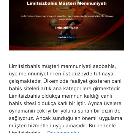
Limitsizbahis müşteri memnuniyeti seobahis,
üye memnuniyetini en üst düzeyde tutmaya
çalışmaktadır. Ülkemizde faaliyet gösteren canlı
bahis siteleri artık ana kategorilere girmektedir.
Limitsizbahis oldukça memnun kaldığı canlı
bahis sitesi oldukça karlı bir iştir. Ayrıca üyelere
oynamanın çok iyi bir yolunu sunan bir dizin de
sağlıyoruz. Ancak sunduğu en önemli uygulama
müşteri hizmetleri uygulamasıdır. Bu nedenle
Limitsizbahis …
Devamını oku