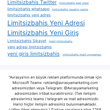
Limitsizbahis Twitter
limitsizbahis web sitesi
limitsizbahis whatsapp
limitsizbahis yasadışı casino
limitsizbahis yeni adres
Limitsizbahis Yeni Adresi
Limitsizbahis Yeni Giriş
Limitsizbahis Şikayet
mobil limitsizbahis
yeni adresi limitsizbahis
yeni giris limitsizbahis
limitsizbahis mobil uygulaması
"Avrasya'nın en büyük reklam platformunda olmak için
Microsoft Teams:
reklam@avrasyamarketing.com
adresimizden veya Telegram: @Avrasyamarketing
adresimizden irtibat kurabilirsiniz. (Tek iletişim
adreslerimiz teams / telegram ve mail adresimizdir.
Harici hiçbir iletişim adresimiz bulunmamaktadır.
Lütfen itibar etmeyiniz.) Türkiye yasalarına göre 7258