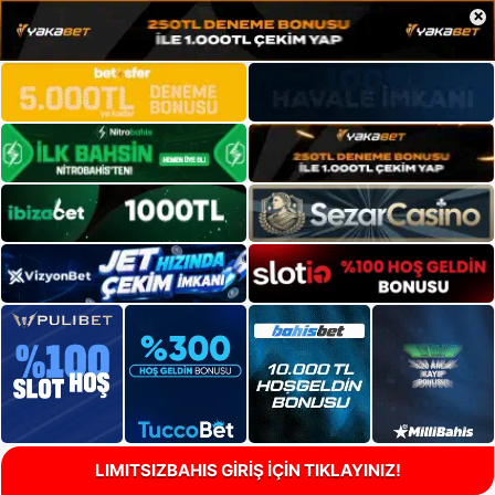
×
LIMITSIZBAHIS GİRİŞ İÇİN TIKLAYINIZ!