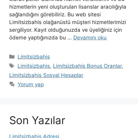
hizmetlerin yeni oluşturulan lisanslar aracılığıyla
sağlandığını görebiliriz. Bu web sitesi
Limitsizbahis olağanüstü müşteri hizmetlerimizi
sergiliyor. Kayıt olduğunuzda ve üyeliğiniz için
ödeme yaptığınızda bu …
Devamını oku
Kategoriler
Limitsizbahis
Etiketler
Limitsizbahis
,
Limitsizbahis Bonus Oranlar
,
Limitsizbahis Sosyal Hesaplar
Yorum yap
Son Yazılar
Limitsizbahis Adresi