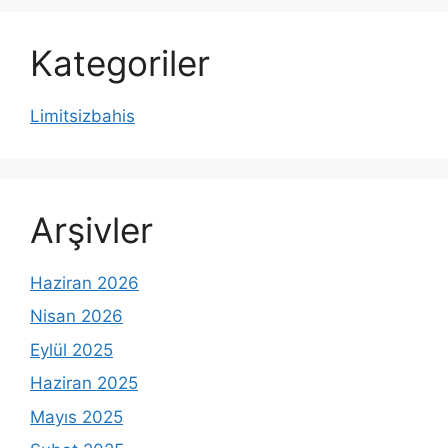
Kategoriler
Limitsizbahis
Arşivler
Haziran 2026
Nisan 2026
Eylül 2025
Haziran 2025
Mayıs 2025