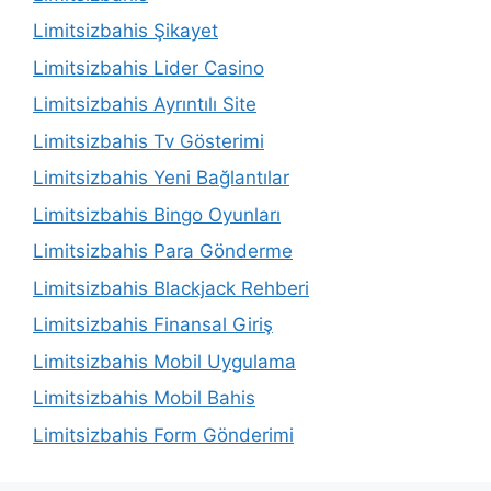
Limitsizbahis Şikayet
Limitsizbahis Lider Casino
Limitsizbahis Ayrıntılı Site
Limitsizbahis Tv Gösterimi
Limitsizbahis Yeni Bağlantılar
Limitsizbahis Bingo Oyunları
Limitsizbahis Para Gönderme
Limitsizbahis Blackjack Rehberi
Limitsizbahis Finansal Giriş
Limitsizbahis Mobil Uygulama
Limitsizbahis Mobil Bahis
Limitsizbahis Form Gönderimi