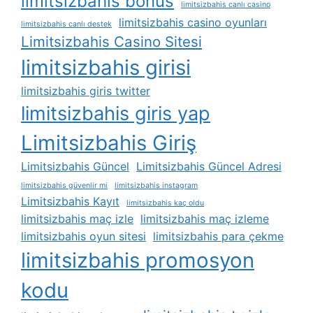
limitsizbahis bonus
limitsizbahis canlı casino
limitsizbahis casino oyunları
limitsizbahis canlı destek
Limitsizbahis Casino Sitesi
limitsizbahis girisi
limitsizbahis giris twitter
limitsizbahis giris yap
Limitsizbahis Giriş
Limitsizbahis Güncel
Limitsizbahis Güncel Adresi
limitsizbahis güvenlir mi
limitsizbahis instagram
Limitsizbahis Kayıt
limitsizbahis kaç oldu
limitsizbahis maç izle
limitsizbahis maç izleme
limitsizbahis oyun sitesi
limitsizbahis para çekme
limitsizbahis promosyon
kodu