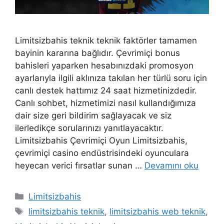
Limitsizbahis teknik teknik faktörler tamamen
bayinin kararına bağlıdır. Çevrimiçi bonus
bahisleri yaparken hesabınızdaki promosyon
ayarlarıyla ilgili aklınıza takılan her türlü soru için
canlı destek hattımız 24 saat hizmetinizdedir.
Canlı sohbet, hizmetimizi nasıl kullandığımıza
dair size geri bildirim sağlayacak ve siz
ilerledikçe sorularınızı yanıtlayacaktır.
Limitsizbahis Çevrimiçi Oyun Limitsizbahis,
çevrimiçi casino endüstrisindeki oyunculara
heyecan verici fırsatlar sunan …
Devamını oku
Kategoriler
Limitsizbahis
Etiketler
limitsizbahis teknik
,
limitsizbahis web teknik
,