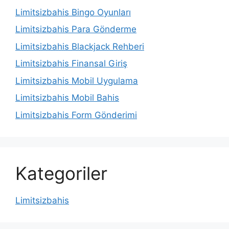
Limitsizbahis Bingo Oyunları
Limitsizbahis Para Gönderme
Limitsizbahis Blackjack Rehberi
Limitsizbahis Finansal Giriş
Limitsizbahis Mobil Uygulama
Limitsizbahis Mobil Bahis
Limitsizbahis Form Gönderimi
Kategoriler
Limitsizbahis