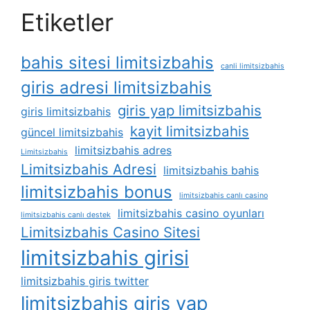
Etiketler
bahis sitesi limitsizbahis
canli limitsizbahis
giris adresi limitsizbahis
giris yap limitsizbahis
giris limitsizbahis
kayit limitsizbahis
güncel limitsizbahis
limitsizbahis adres
Limitsizbahis
Limitsizbahis Adresi
limitsizbahis bahis
limitsizbahis bonus
limitsizbahis canlı casino
limitsizbahis casino oyunları
limitsizbahis canlı destek
Limitsizbahis Casino Sitesi
limitsizbahis girisi
limitsizbahis giris twitter
limitsizbahis giris yap