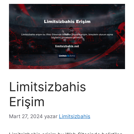
Limitsizbahis
Erişim
Mart 27, 2024
yazar
Limitsizbahis