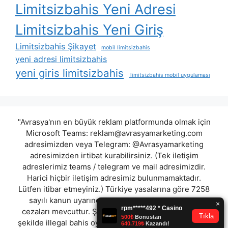
Limitsizbahis Yeni Adresi
Limitsizbahis Yeni Giriş
Limitsizbahis Şikayet
mobil limitsizbahis
yeni adresi limitsizbahis
yeni giris limitsizbahis
limitsizbahis mobil uygulaması
"Avrasya'nın en büyük reklam platformunda olmak için
Microsoft Teams:
reklam@avrasyamarketing.com
adresimizden veya Telegram: @Avrasyamarketing
adresimizden irtibat kurabilirsiniz. (Tek iletişim
adreslerimiz teams / telegram ve mail adresimizdir.
Harici hiçbir iletişim adresimiz bulunmamaktadır.
Lütfen itibar etmeyiniz.) Türkiye yasalarına göre 7258
sayılı kanun uyarınca yasa dışı bahis oynamanın
cezaları mevcuttur. Şu an bulunduğunuz site hiç bir
şekilde illegal bahis oyunları oynatmıyor ve oynamaya