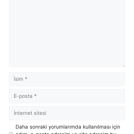
Yorum
İsim
E-
posta
İnternet
sitesi
Daha sonraki yorumlarımda kullanılması için