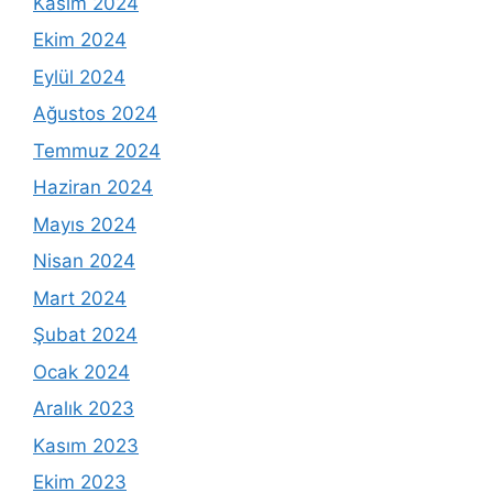
Kasım 2024
Ekim 2024
Eylül 2024
Ağustos 2024
Temmuz 2024
Haziran 2024
Mayıs 2024
Nisan 2024
Mart 2024
Şubat 2024
Ocak 2024
Aralık 2023
Kasım 2023
Ekim 2023