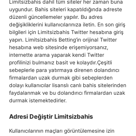
Limitsizbahis dahil tüm siteler her zaman buna
uygundur. Bahis siteleri kapatıldığında adreste
düzenli güncellemeler yapılır. Bu adres
değişikliklerini kullanıcılarınıza iletin. En son giriş
bilgileri için Limitsizbahis Twitter hesabına giriş
yapın. Limitsizbahis Betting’in orijinal Twitter
hesabına web sitesinde erişemiyorsanız,
internette arama yaparak kendi Twitter
profilinizi bulmanız basit ve kolaydır.Çeşitli
sebeplerle para yatırmaya direnen dolandırıcı
firmalardan uzak durmak gibi sebeplerden
dolayı kullanıcılar lisanslı canlı bahis sitelerinden
faydalanmak ve bu dolandırıcı firmalardan uzak
durmak istemektedirler.
Adresi Değiştir Limitsizbahis
Kullanıcılarının maçları görüntülemesine izin