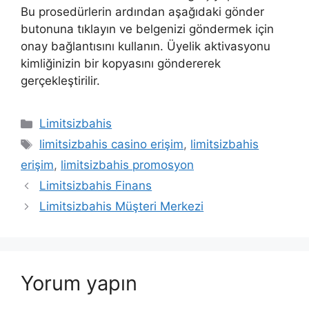
Bu prosedürlerin ardından aşağıdaki gönder
butonuna tıklayın ve belgenizi göndermek için
onay bağlantısını kullanın. Üyelik aktivasyonu
kimliğinizin bir kopyasını göndererek
gerçekleştirilir.
Kategoriler
Limitsizbahis
Etiketler
limitsizbahis casino erişim
,
limitsizbahis
erişim
,
limitsizbahis promosyon
Limitsizbahis Finans
Limitsizbahis Müşteri Merkezi
Yorum yapın