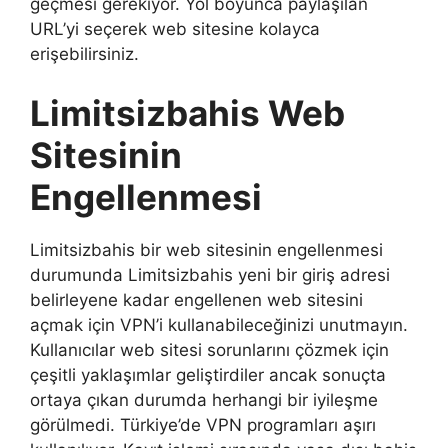
geçmesi gerekiyor. Yol boyunca paylaşılan
URL’yi seçerek web sitesine kolayca
erişebilirsiniz.
Limitsizbahis Web
Sitesinin
Engellenmesi
Limitsizbahis bir web sitesinin engellenmesi
durumunda Limitsizbahis yeni bir giriş adresi
belirleyene kadar engellenen web sitesini
açmak için VPN’i kullanabileceğinizi unutmayın.
Kullanıcılar web sitesi sorunlarını çözmek için
çeşitli yaklaşımlar geliştirdiler ancak sonuçta
ortaya çıkan durumda herhangi bir iyileşme
görülmedi. Türkiye’de VPN programları aşırı