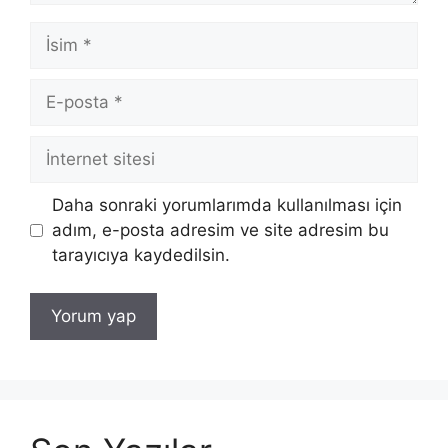
İsim
E-
posta
İnternet
sitesi
Daha sonraki yorumlarımda kullanılması için
adım, e-posta adresim ve site adresim bu
tarayıcıya kaydedilsin.