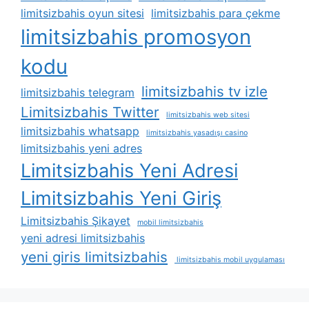
limitsizbahis oyun sitesi
limitsizbahis para çekme
limitsizbahis promosyon
kodu
limitsizbahis tv izle
limitsizbahis telegram
Limitsizbahis Twitter
limitsizbahis web sitesi
limitsizbahis whatsapp
limitsizbahis yasadışı casino
limitsizbahis yeni adres
Limitsizbahis Yeni Adresi
Limitsizbahis Yeni Giriş
Limitsizbahis Şikayet
mobil limitsizbahis
yeni adresi limitsizbahis
yeni giris limitsizbahis
limitsizbahis mobil uygulaması