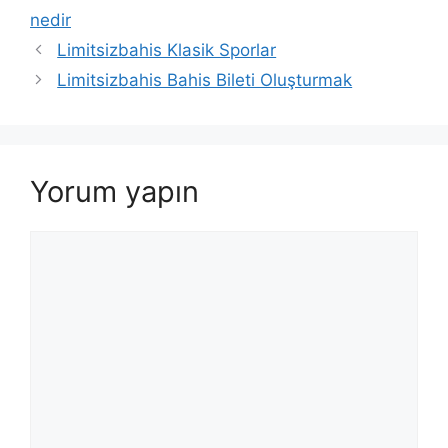
nedir
Limitsizbahis Klasik Sporlar
Limitsizbahis Bahis Bileti Oluşturmak
Yorum yapın
Yorum