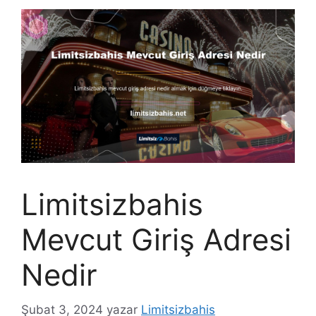
Limitsizbahis
Mevcut Giriş Adresi
Nedir
Şubat 3, 2024
yazar
Limitsizbahis