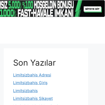
Son Yazılar
Limitsizbahis Adresi
Limitsizbahis Giriş
Limitsizbahis
Limitsizbahis Şikayet