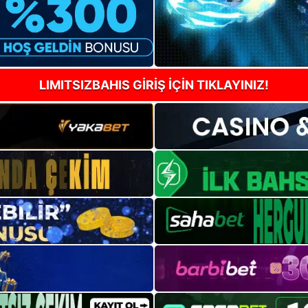
LIMITSIZBAHIS GİRİŞ İÇİN TIKLAYINIZ!