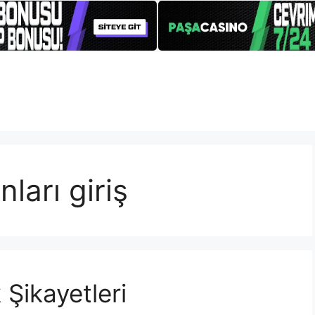
nları giriş
 Şikayetleri