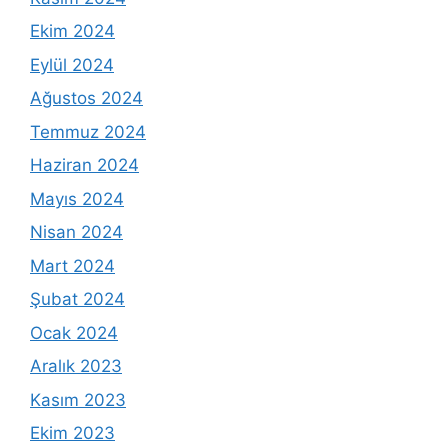
Ekim 2024
Eylül 2024
Ağustos 2024
Temmuz 2024
Haziran 2024
Mayıs 2024
Nisan 2024
Mart 2024
Şubat 2024
Ocak 2024
Aralık 2023
Kasım 2023
Ekim 2023