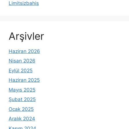
Limitsizbahis
Arşivler
Haziran 2026
Nisan 2026
Eylül 2025
Haziran 2025
Mayıs 2025
Şubat 2025
Ocak 2025
Aralık 2024
Kasım 2024