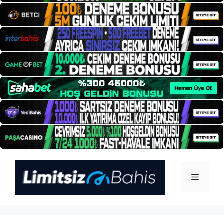
İçeriğe
atla
Menü