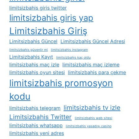
limitsizbahis giris twitter
limitsizbahis giris yap
Limitsizbahis Giriş
Limitsizbahis Güncel
Limitsizbahis Güncel Adresi
limitsizbahis güvenlir mi
limitsizbahis instagram
Limitsizbahis Kayıt
limitsizbahis kaç oldu
limitsizbahis maç izle
limitsizbahis maç izleme
limitsizbahis oyun sitesi
limitsizbahis para çekme
limitsizbahis promosyon
kodu
limitsizbahis tv izle
limitsizbahis telegram
Limitsizbahis Twitter
limitsizbahis web sitesi
limitsizbahis whatsapp
limitsizbahis yasadışı casino
limitsizbahis yeni adres