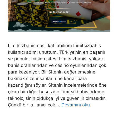
Limitsizbahis nasıl katılabilirim Limitsizbahis
kullanıcı adımı unuttum. Türkiye’nin en başarılı
ve popüler casino sitesi Limitsizbahis, yüksek
bahis oranlarından ve casino oyunlarından çok
para kazanıyor. Bir Sitenin değerlemesine
bakmak size insanların ne kadar para
kazandığını söyler. Sitenin incelemelerinde öne
çıkan bir diğer husus ise Limitsizbahis ödeme
teknolojisinin oldukça iyi ve güvenilir olmasıdır.
Çünkü bir kullanıcı çok …
Devamını oku