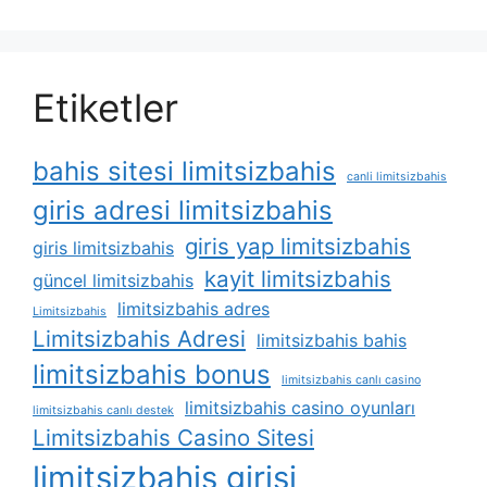
Etiketler
bahis sitesi limitsizbahis
canli limitsizbahis
giris adresi limitsizbahis
giris yap limitsizbahis
giris limitsizbahis
kayit limitsizbahis
güncel limitsizbahis
limitsizbahis adres
Limitsizbahis
Limitsizbahis Adresi
limitsizbahis bahis
limitsizbahis bonus
limitsizbahis canlı casino
limitsizbahis casino oyunları
limitsizbahis canlı destek
Limitsizbahis Casino Sitesi
limitsizbahis girisi