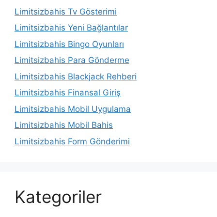
Limitsizbahis Tv Gösterimi
Limitsizbahis Yeni Bağlantılar
Limitsizbahis Bingo Oyunları
Limitsizbahis Para Gönderme
Limitsizbahis Blackjack Rehberi
Limitsizbahis Finansal Giriş
Limitsizbahis Mobil Uygulama
Limitsizbahis Mobil Bahis
Limitsizbahis Form Gönderimi
Kategoriler