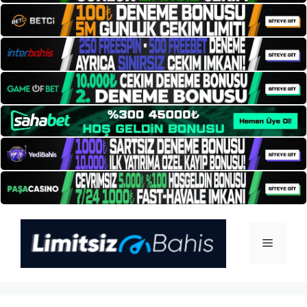
İçeriğe
atla
Menü