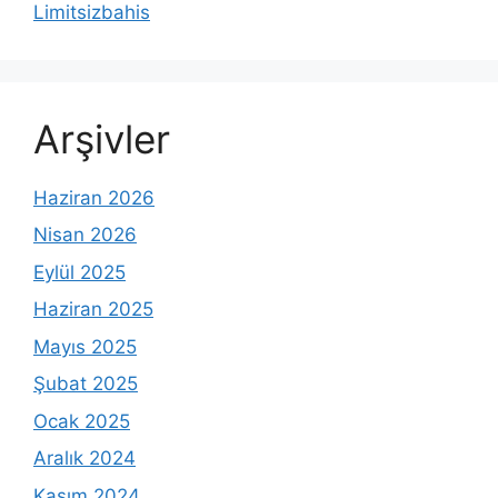
Limitsizbahis
Arşivler
Haziran 2026
Nisan 2026
Eylül 2025
Haziran 2025
Mayıs 2025
Şubat 2025
Ocak 2025
Aralık 2024
Kasım 2024