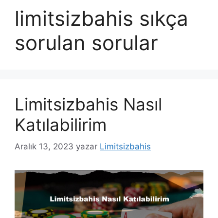
limitsizbahis sıkça
sorulan sorular
Limitsizbahis Nasıl
Katılabilirim
Aralık 13, 2023
yazar
Limitsizbahis