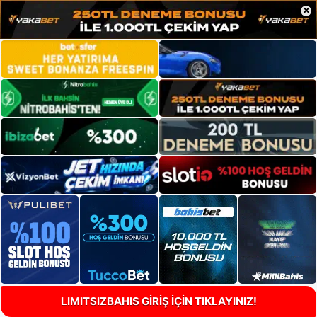
×
LIMITSIZBAHIS GİRİŞ İÇİN TIKLAYINIZ!