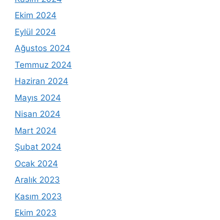
Ekim 2024
Eylül 2024
Ağustos 2024
Temmuz 2024
Haziran 2024
Mayıs 2024
Nisan 2024
Mart 2024
Şubat 2024
Ocak 2024
Aralık 2023
Kasım 2023
Ekim 2023