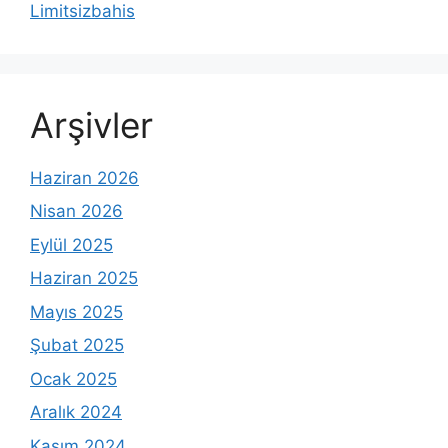
Limitsizbahis
Arşivler
Haziran 2026
Nisan 2026
Eylül 2025
Haziran 2025
Mayıs 2025
Şubat 2025
Ocak 2025
Aralık 2024
Kasım 2024