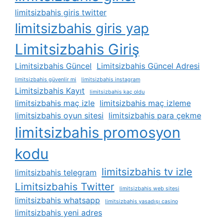
limitsizbahis giris twitter
limitsizbahis giris yap
Limitsizbahis Giriş
Limitsizbahis Güncel
Limitsizbahis Güncel Adresi
limitsizbahis güvenlir mi
limitsizbahis instagram
Limitsizbahis Kayıt
limitsizbahis kaç oldu
limitsizbahis maç izle
limitsizbahis maç izleme
limitsizbahis oyun sitesi
limitsizbahis para çekme
limitsizbahis promosyon
kodu
limitsizbahis tv izle
limitsizbahis telegram
Limitsizbahis Twitter
limitsizbahis web sitesi
limitsizbahis whatsapp
limitsizbahis yasadışı casino
limitsizbahis yeni adres