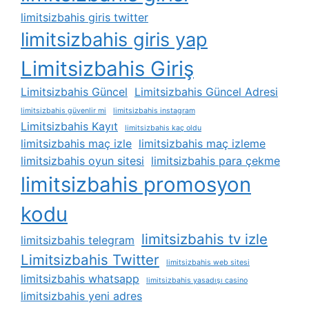
limitsizbahis giris twitter
limitsizbahis giris yap
Limitsizbahis Giriş
Limitsizbahis Güncel
Limitsizbahis Güncel Adresi
limitsizbahis güvenlir mi
limitsizbahis instagram
Limitsizbahis Kayıt
limitsizbahis kaç oldu
limitsizbahis maç izle
limitsizbahis maç izleme
limitsizbahis oyun sitesi
limitsizbahis para çekme
limitsizbahis promosyon
kodu
limitsizbahis tv izle
limitsizbahis telegram
Limitsizbahis Twitter
limitsizbahis web sitesi
limitsizbahis whatsapp
limitsizbahis yasadışı casino
limitsizbahis yeni adres