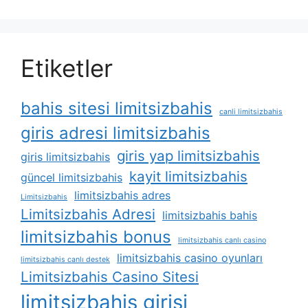
Etiketler
bahis sitesi limitsizbahis
canli limitsizbahis
giris adresi limitsizbahis
giris yap limitsizbahis
giris limitsizbahis
kayit limitsizbahis
güncel limitsizbahis
limitsizbahis adres
Limitsizbahis
Limitsizbahis Adresi
limitsizbahis bahis
limitsizbahis bonus
limitsizbahis canlı casino
limitsizbahis casino oyunları
limitsizbahis canlı destek
Limitsizbahis Casino Sitesi
limitsizbahis girisi