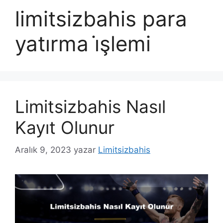
limitsizbahis para
yatırma i̇şlemi
Limitsizbahis Nasıl
Kayıt Olunur
Aralık 9, 2023
yazar
Limitsizbahis