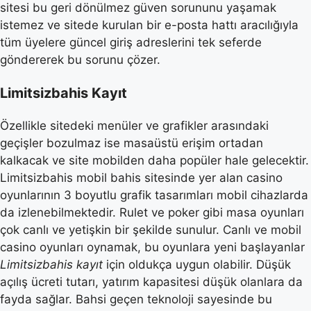
sitesi bu geri dönülmez güven sorununu yaşamak
istemez ve sitede kurulan bir e-posta hattı aracılığıyla
tüm üyelere güncel giriş adreslerini tek seferde
göndererek bu sorunu çözer.
Limitsizbahis Kayıt
Özellikle sitedeki menüler ve grafikler arasındaki
geçişler bozulmaz ise masaüstü erişim ortadan
kalkacak ve site mobilden daha popüler hale gelecektir.
Limitsizbahis mobil bahis sitesinde yer alan casino
oyunlarının 3 boyutlu grafik tasarımları mobil cihazlarda
da izlenebilmektedir. Rulet ve poker gibi masa oyunları
çok canlı ve yetişkin bir şekilde sunulur. Canlı ve mobil
casino oyunları oynamak, bu oyunlara yeni başlayanlar
Limitsizbahis kayıt
için oldukça uygun olabilir. Düşük
açılış ücreti tutarı, yatırım kapasitesi düşük olanlara da
fayda sağlar. Bahsi geçen teknoloji sayesinde bu