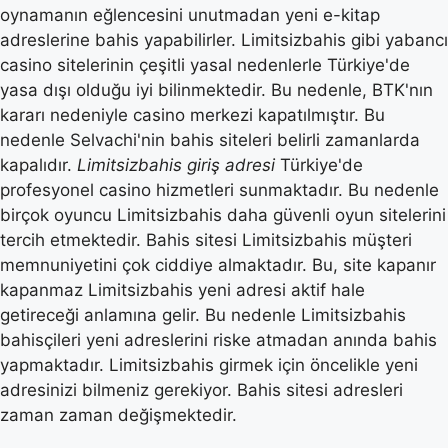
oynamanın eğlencesini unutmadan yeni e-kitap
adreslerine bahis yapabilirler. Limitsizbahis gibi yabancı
casino sitelerinin çeşitli yasal nedenlerle Türkiye'de
yasa dışı olduğu iyi bilinmektedir. Bu nedenle, BTK'nın
kararı nedeniyle casino merkezi kapatılmıştır. Bu
nedenle Selvachi'nin bahis siteleri belirli zamanlarda
kapalıdır.
Limitsizbahis giriş adresi
Türkiye'de
profesyonel casino hizmetleri sunmaktadır. Bu nedenle
birçok oyuncu Limitsizbahis daha güvenli oyun sitelerini
tercih etmektedir. Bahis sitesi Limitsizbahis müşteri
memnuniyetini çok ciddiye almaktadır. Bu, site kapanır
kapanmaz Limitsizbahis yeni adresi aktif hale
getireceği anlamına gelir. Bu nedenle Limitsizbahis
bahisçileri yeni adreslerini riske atmadan anında bahis
yapmaktadır. Limitsizbahis girmek için öncelikle yeni
adresinizi bilmeniz gerekiyor. Bahis sitesi adresleri
zaman zaman değişmektedir.