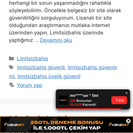
herhangi bir sorun yaşanmadığını rahatlıkla
söyleyebilirim. Öncelikle belgesiz bir site olarak
güvenilirliğini sorguluyorum. Lisanslı bir site
olduğundan araştırmanızı mutlaka internet
üzerinden yapın. Limitsizbahis üzerinde
yaptığımız …
Devamını oku
Kategoriler
Limitsizbahis
Etiketler
limitsizbahis güvenli
,
limitsizbahis güvenlir
mi
,
limitsizbahis üyelik güvenli
Yorum yap
Limitsizbahis
×
Dosyalarını İstiyorum