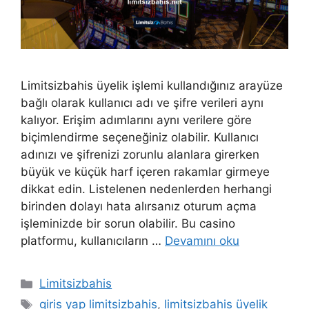
Limitsizbahis üyelik işlemi kullandığınız arayüze
bağlı olarak kullanıcı adı ve şifre verileri aynı
kalıyor. Erişim adımlarını aynı verilere göre
biçimlendirme seçeneğiniz olabilir. Kullanıcı
adınızı ve şifrenizi zorunlu alanlara girerken
büyük ve küçük harf içeren rakamlar girmeye
dikkat edin. Listelenen nedenlerden herhangi
birinden dolayı hata alırsanız oturum açma
işleminizde bir sorun olabilir. Bu casino
platformu, kullanıcıların …
Devamını oku
Kategoriler
Limitsizbahis
Etiketler
giris yap limitsizbahis
,
limitsizbahis üyelik