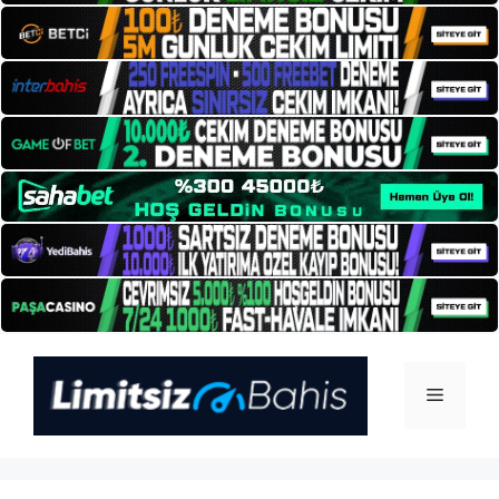
İçeriğe
atla
Menü