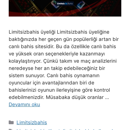
Limitsizbahis üyeliği Limitsizbahis üyeliğine
baktığınızda her geçen gün popülerliği artan bir
canlı bahis sitesidir. Bu da özellikle canlı bahis
ve yüksek oran seçenekleriyle kazanmayı
kolaylaştırıyor. Çünkü takım ve maç analizlerini
neredeyse her an takip edebileceğiniz bir
sistem sunuyor. Canlı bahis oynamanın
oyuncular için avantajlarından biri de
bahislerinizi oyunun ilerleyişine göre kontrol
edebilmenizdir. Müsabaka düşük oranlar …
Devamını oku
Kategoriler
Limitsizbahis
Etiketler