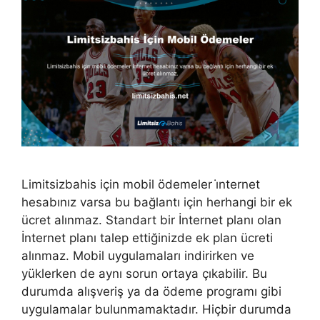
Limitsizbahis için mobil ödemeler i̇nternet
hesabınız varsa bu bağlantı için herhangi bir ek
ücret alınmaz. Standart bir İnternet planı olan
İnternet planı talep ettiğinizde ek plan ücreti
alınmaz. Mobil uygulamaları indirirken ve
yüklerken de aynı sorun ortaya çıkabilir. Bu
durumda alışveriş ya da ödeme programı gibi
uygulamalar bulunmamaktadır. Hiçbir durumda