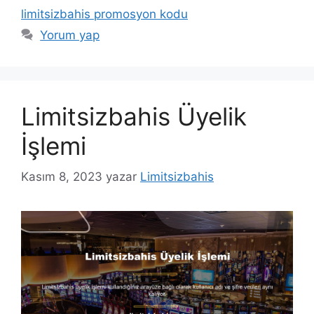
limitsizbahis promosyon kodu
Yorum yap
Limitsizbahis Üyelik
İşlemi
Kasım 8, 2023
yazar
Limitsizbahis