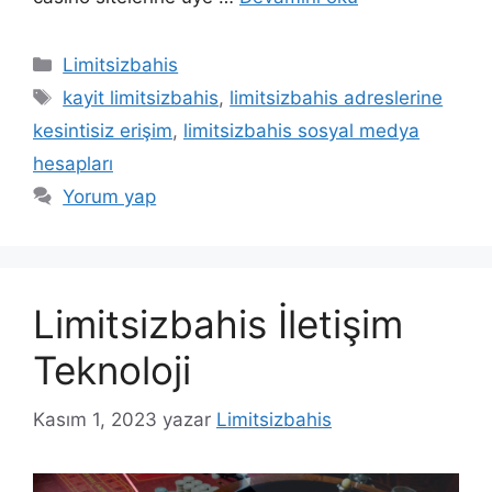
Kategoriler
Limitsizbahis
Etiketler
kayit limitsizbahis
,
limitsizbahis adreslerine
kesintisiz erişim
,
limitsizbahis sosyal medya
hesapları
Yorum yap
Limitsizbahis İletişim
Teknoloji
Kasım 1, 2023
yazar
Limitsizbahis