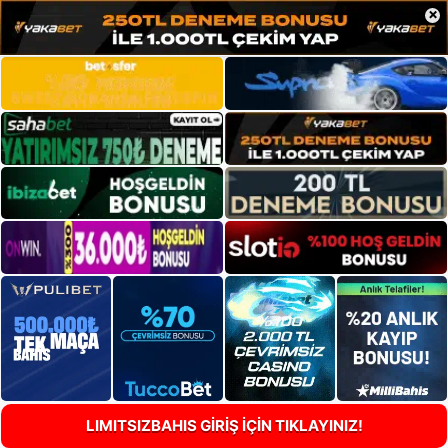
×
LIMITSIZBAHIS GİRİŞ İÇİN TIKLAYINIZ!