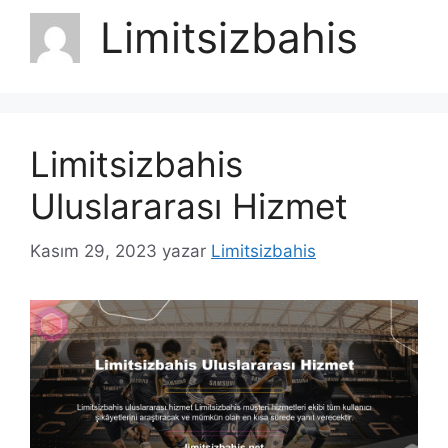
Limitsizbahis
Limitsizbahis
Uluslararası Hizmet
Kasım 29, 2023
yazar
Limitsizbahis