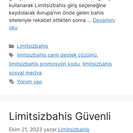
kullanarak Limitsizbahis giriş seçeneğine
kaydolarak Avrupa’nın önde gelen bahis
siteleriyle rekabet ettikten sonra …
Devamını
oku
Kategoriler
Limitsizbahis
Etiketler
limitsizbahis canlı destek çözümü
,
limitsizbahis promosyon kodu
,
limitsizbahis
sosyal medya
Yorum yap
Limitsizbahis Güvenli
Ekim 21, 2023
yazar
Limitsizbahis