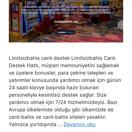
Limitsizbahis canlı destek Limitsizbahis Canlı
Destek Hattı, müşteri memnuniyetini sağlamak
ve üyelere bonuslar, para çekme talepleri ve
yatırımlar konusunda yardımcı olmak için günün
24 saati klavye başında hazır bulunan
personeliyle kesintisiz destek sağlar. Size
yardımcı olmak için 7/24 hizmetinizdeyiz. Bazı
Avrupa ülkelerinde olduğu gibi ülkemizde de
canlı bahis ve canlı bahis siteleri yasaktır.
Yalnızca yurtdışında …
Devamını oku